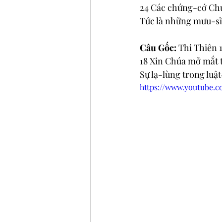
24 Các chứng-cớ Chúa
Tức là những mưu-sĩ 
Câu Gốc: 
Thi Thiên 1
18 Xin Chúa mở mắt tô
Sự lạ-lùng trong luậ
https://www.youtube