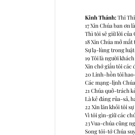
Kinh Thánh: 
Thi Thi
17 Xin Chúa ban ơn l
Thì tôi sẽ giữ lời của
18 Xin Chúa mở mắt tô
Sự lạ-lùng trong luậ
19 Tôi là người khách 
Xin chớ giấu tôi các
20 Linh-hồn tôi ha
Các mạng-lịnh Chúa 
21 Chúa quở-trách k
Là kẻ đáng rủa-sả, h
22 Xin lăn khỏi tôi s
Vì tôi gìn-giữ các c
23 Vua-chúa cũng ng
Song tôi-tớ Chúa su