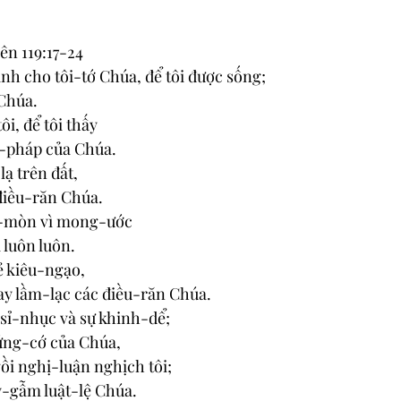
ên 119:17-24
ành cho tôi-tớ Chúa, để tôi được sống;
 Chúa.
i, để tôi thấy
t-pháp của Chúa.
lạ trên đất,
 điều-răn Chúa.
o-mòn vì mong-ước
luôn luôn.
ẻ kiêu-ngạo,
ay lầm-lạc các điều-răn Chúa.
ự sỉ-nhục và sự khinh-dể;
hứng-cớ của Chúa,
ồi nghị-luận nghịch tôi;
y-gẫm luật-lệ Chúa.