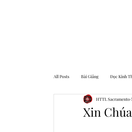
Hội Thánh Tin Lành Sacramento
All Posts
Bài Giảng
Đọc Kinh T
HTTL Sacramento
Archive
Xin Chú