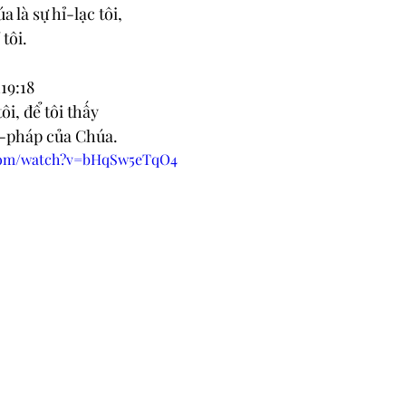
 là sự hỉ-lạc tôi,
tôi.
19:18
i, để tôi thấy
t-pháp của Chúa.
.com/watch?v=bHqSw5eTqO4