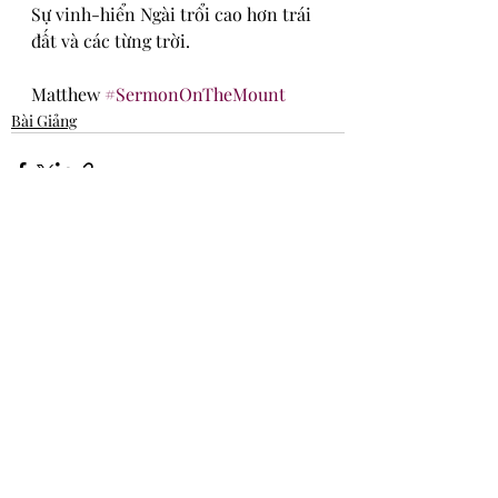
Sự vinh-hiển Ngài trổi cao hơn trái 
đất và các từng trời.
Matthew 
#SermonOnTheMount
Bài Giảng
Recent Posts
See All