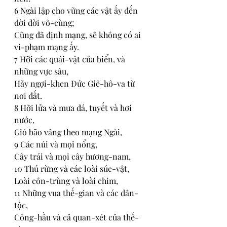
6 Ngài lập cho vững các vật ấy đến 
đời đời vô-cùng;
Cũng đã định mạng, sẽ không có ai 
vi-phạm mạng ấy.
7 Hỡi các quái-vật của biển, và 
những vực sâu,
Hãy ngợi-khen Đức Giê-hô-va từ 
nơi đất.
8 Hỡi lửa và mưa đá, tuyết và hơi 
nước,
Gió bão vâng theo mạng Ngài,
9 Các núi và mọi nổng,
Cây trái và mọi cây hương-nam,
10 Thú rừng và các loài súc-vật,
Loài côn-trùng và loài chim,
11 Những vua thế-gian và các dân-
tộc,
Công-hầu và cả quan-xét của thế-