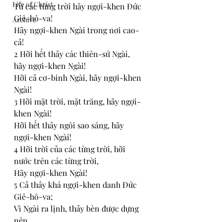
Life of Christ
Từ các từng trời hãy ngợi-khen Đức 
Giê-hô-va!
Archive
Hãy ngợi-khen Ngài trong nơi cao-
cả!
2 Hỡi hết thảy các thiên-sứ Ngài, 
hãy ngợi-khen Ngài!
Hỡi cả cơ-binh Ngài, hãy ngợi-khen 
Ngài!
3 Hỡi mặt trời, mặt trăng, hãy ngợi-
khen Ngài!
Hỡi hết thảy ngôi sao sáng, hãy 
ngợi-khen Ngài!
4 Hỡi trời của các từng trời, hỡi 
nước trên các từng trời,
Hãy ngợi-khen Ngài!
5 Cả thảy khá ngợi-khen danh Đức 
Giê-hô-va;
Vì Ngài ra lịnh, thảy bèn được dựng 
nên.