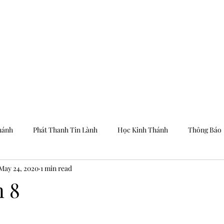
Trang Chủ
Dưỡng
hánh
Phát Thanh Tin Lành
Học Kinh Thánh
Thông Báo
May 24, 2020
1 min read
n 8