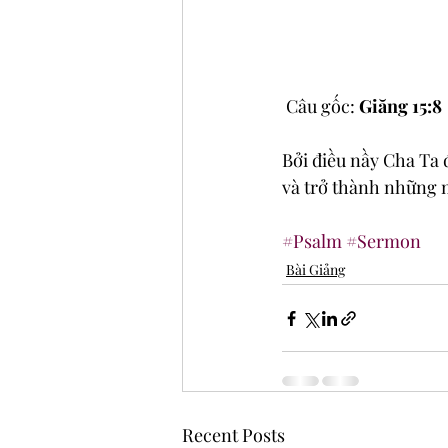
 Câu gốc:
 Giăng 15:8
Bởi điều nầy Cha Ta đ
và trở thành những 
#Psalm
#Sermon
Bài Giảng
Recent Posts