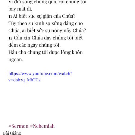
Vì đời sống chóng qua, rồi chúng tôi 
bay mất đi. 
11 Ai biết sức sự giận của Chúa? 
Tùy theo sự kính sợ xứng đáng cho 
Chúa, ai biết sức sự nóng nảy Chúa? 
12 Cầu xin Chúa dạy chúng tôi biết 
đếm các ngày chúng tôi, 
Hầu cho chúng tôi được lòng khôn 
ngoan.
https://www.youtube.com/watch?
v=d9b2q_MbTCs
#Sermon
#Nehemiah
Bài Giảng