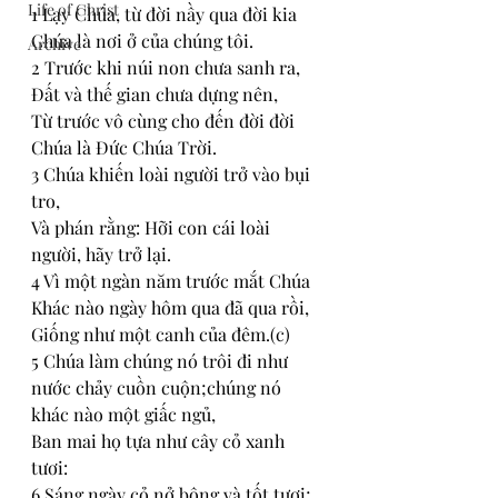
Life of Christ
1 Lạy Chúa, từ đời nầy qua đời kia 
Chúa là nơi ở của chúng tôi. 
Archive
2 Trước khi núi non chưa sanh ra, 
Đất và thế gian chưa dựng nên, 
Từ trước vô cùng cho đến đời đời 
Chúa là Đức Chúa Trời. 
3 Chúa khiến loài người trở vào bụi 
tro, 
Và phán rằng: Hỡi con cái loài 
người, hãy trở lại. 
4 Vì một ngàn năm trước mắt Chúa 
Khác nào ngày hôm qua đã qua rồi, 
Giống như một canh của đêm.(c) 
5 Chúa làm chúng nó trôi đi như 
nước chảy cuồn cuộn;chúng nó 
khác nào một giấc ngủ, 
Ban mai họ tựa như cây cỏ xanh 
tươi: 
6 Sáng ngày cỏ nở bông và tốt tươi; 