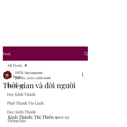
Hội Thánh Tin Lành
Sacramento
Post
All Posts
HTTL Sacramento
All Posts
Jun 20, 2021
2 min read
Thời gian và đời người
Bài Giảng
Đọc Kinh Thánh
Phát Thanh Tin Lành
Học Kinh Thánh
Kinh Thánh: Thi Thiên 90:1-12 
Thông Báo