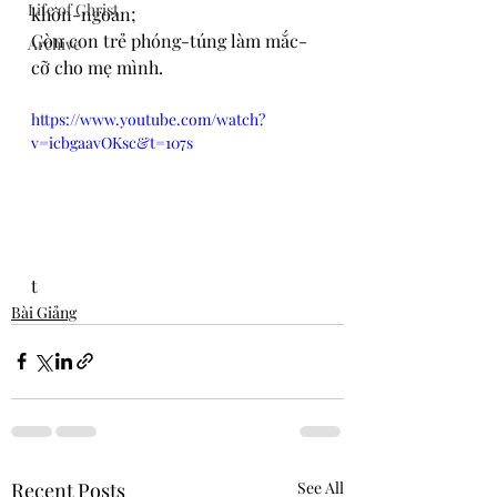
Life of Christ
khôn-ngoan;
Còn con trẻ phóng-túng làm mắc-
Archive
cỡ cho mẹ mình.
https://www.youtube.com/watch?
v=icbgaavOKsc&t=107s
t
Bài Giảng
Recent Posts
See All