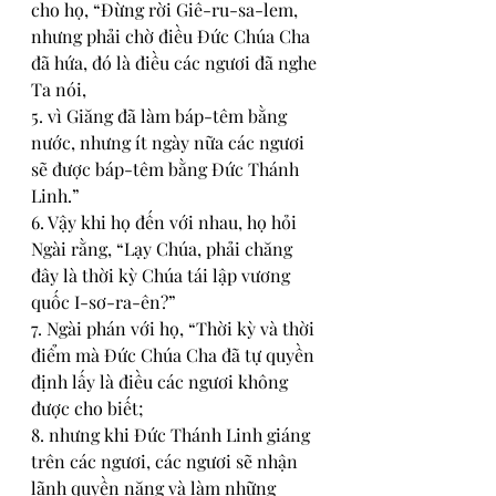
cho họ, “Ðừng rời Giê-ru-sa-lem, 
nhưng phải chờ điều Ðức Chúa Cha 
đã hứa, đó là điều các ngươi đã nghe 
Ta nói,
5. vì Giăng đã làm báp-têm bằng 
nước, nhưng ít ngày nữa các ngươi 
sẽ được báp-têm bằng Ðức Thánh 
Linh.”
6. Vậy khi họ đến với nhau, họ hỏi 
Ngài rằng, “Lạy Chúa, phải chăng 
đây là thời kỳ Chúa tái lập vương 
quốc I-sơ-ra-ên?”
7. Ngài phán với họ, “Thời kỳ và thời 
điểm mà Ðức Chúa Cha đã tự quyền 
định lấy là điều các ngươi không 
được cho biết;
8. nhưng khi Ðức Thánh Linh giáng 
trên các ngươi, các ngươi sẽ nhận 
lãnh quyền năng và làm những 