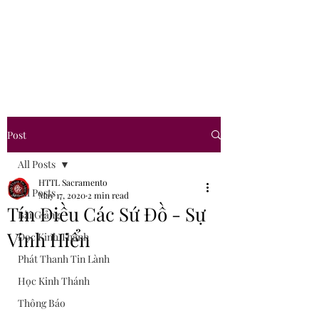
Hội Thánh Tin Lành
Sacramento
Post
All Posts
HTTL Sacramento
All Posts
May 17, 2020
2 min read
Tín Điều Các Sứ Đồ - Sự
Bài Giảng
Vinh Hiển
Đọc Kinh Thánh
Phát Thanh Tin Lành
Học Kinh Thánh
Thông Báo