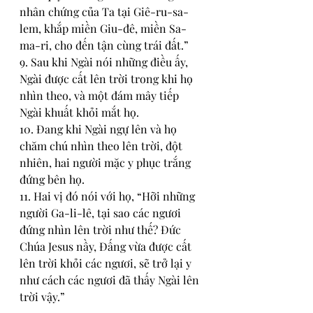
nhân chứng của Ta tại Giê-ru-sa-
lem, khắp miền Giu-đê, miền Sa-
ma-ri, cho đến tận cùng trái đất.”
9. Sau khi Ngài nói những điều ấy, 
Ngài được cất lên trời trong khi họ 
nhìn theo, và một đám mây tiếp 
Ngài khuất khỏi mắt họ.
10. Ðang khi Ngài ngự lên và họ 
chăm chú nhìn theo lên trời, đột 
nhiên, hai người mặc y phục trắng 
đứng bên họ.
11. Hai vị đó nói với họ, “Hỡi những 
người Ga-li-lê, tại sao các ngươi 
đứng nhìn lên trời như thế? Ðức 
Chúa Jesus nầy, Ðấng vừa được cất 
lên trời khỏi các ngươi, sẽ trở lại y 
như cách các ngươi đã thấy Ngài lên 
trời vậy.”