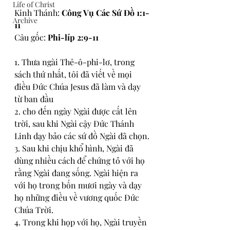
Life of Christ
Kinh Thánh: 
Công Vụ Các Sứ Đồ 1:1-
Archive
11
Câu gốc: 
Phi-líp 2:9-11
1. Thưa ngài Thê-ô-phi-lơ, trong 
sách thứ nhất, tôi đã viết về mọi 
điều Ðức Chúa Jesus đã làm và dạy 
từ ban đầu
2. cho đến ngày Ngài được cất lên 
trời, sau khi Ngài cậy Ðức Thánh 
Linh dạy bảo các sứ đồ Ngài đã chọn.
3. Sau khi chịu khổ hình, Ngài đã 
dùng nhiều cách để chứng tỏ với họ 
rằng Ngài đang sống. Ngài hiện ra 
với họ trong bốn mươi ngày và dạy 
họ những điều về vương quốc Ðức 
Chúa Trời.
4. Trong khi họp với họ, Ngài truyền 