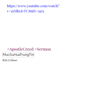
https://www.youtube.com/watch?
v=1sNlhvJvTCM&t=597s
#ApostleCreed
#Sermon
MucSuHuaTrungTin
Bài Giảng
Recent Posts
See All