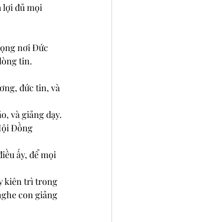
 lợi đủ mọi 
vọng nơi Ðức 
òng tin.
ơng, đức tin, và 
o, và giảng dạy.
 Hội Ðồng 
iều ấy, để mọi 
 kiên trì trong 
nghe con giảng 