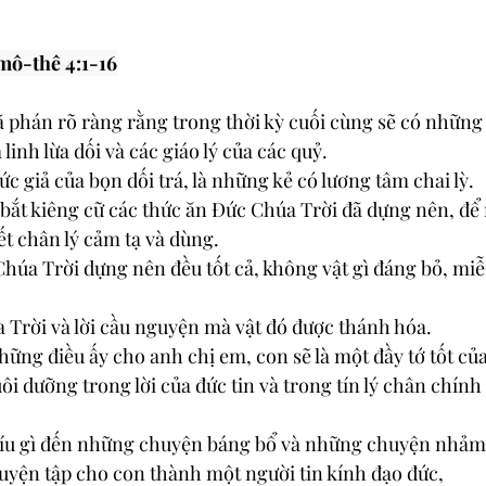
mô-thê 4:1-16
 phán rõ ràng rằng trong thời kỳ cuối cùng sẽ có những 
 linh lừa dối và các giáo lý của các quỷ.
ức giả của bọn dối trá, là những kẻ có lương tâm chai lỳ.
 bắt kiêng cữ các thức ăn Ðức Chúa Trời đã dựng nên, để
iết chân lý cảm tạ và dùng.
 Chúa Trời dựng nên đều tốt cả, không vật gì đáng bỏ, mi
úa Trời và lời cầu nguyện mà vật đó được thánh hóa.
những điều ấy cho anh chị em, con sẽ là một đầy tớ tốt c
ôi dưỡng trong lời của đức tin và trong tín lý chân chính
 líu gì đến những chuyện báng bổ và những chuyện nhảm 
 luyện tập cho con thành một người tin kính đạo đức,