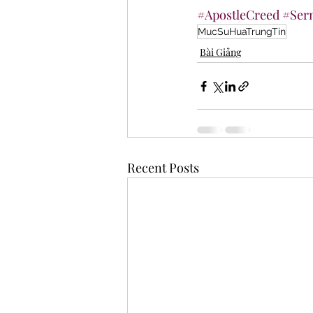
#ApostleCreed
#Ser
MucSuHuaTrungTin
Bài Giảng
Recent Posts