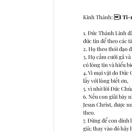
Kinh Thánh: 

I Ti-
1. Ðức Thánh Linh đã
đức tin để theo các tà
2. Họ theo thói đạo đ
3. Họ cấm cưới gả và
có lòng tin và hiểu b
4. Vì mọi vật do Ðức
lấy với lòng biết ơn,
5. vì nhờ lời Ðức Ch
6. Nếu con giãi bày 
Jesus Christ, được nu
theo.
7. Ðừng để con dính
già; thay vào đó hãy