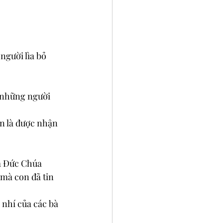
người lìa bỏ 
 những người 
ễn là được nhận 
ủa Ðức Chúa 
 mà con đã tin 
nhí của các bà 