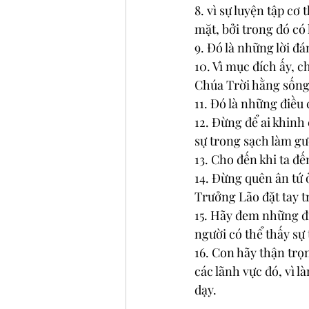
8. vì sự luyện tập cơ
mặt, bởi trong đó có 
9. Ðó là những lời đ
10. Vì mục đích ấy, c
Chúa Trời hằng sống,
11. Ðó là những điều 
12. Ðừng để ai khinh c
sự trong sạch làm gư
13. Cho đến khi ta đ
14. Ðừng quên ân tứ ở
Trưởng Lão đặt tay t
15. Hãy đem những đi
người có thể thấy sự 
16. Con hãy thận trọn
các lãnh vực đó, vì 
dạy.