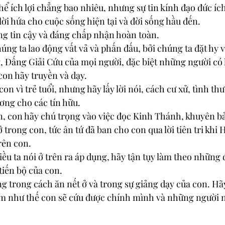
 thể ích lợi chẳng bao nhiêu, nhưng sự tin kính đạo đức ích
lời hứa cho cuộc sống hiện tại và đời sống hầu đến.
áng tin cậy và đáng chấp nhận hoàn toàn.
húng ta lao động vất vả và phấn đấu, bởi chúng ta đặt hy 
 Ðấng Giải Cứu của mọi người, đặc biệt những người có l
con hãy truyền và dạy.
on vì trẻ tuổi, nhưng hãy lấy lời nói, cách cư xử, tình thư
ơng cho các tín hữu.
ến, con hãy chú trọng vào việc đọc Kinh Thánh, khuyên bả
 trong con, tức ân tứ đã ban cho con qua lời tiên tri khi
rên con.
ều ta nói ở trên ra áp dụng, hãy tận tụy làm theo những đ
tiến bộ của con.
g trong cách ăn nết ở và trong sự giảng dạy của con. Hãy
làm như thế con sẽ cứu được chính mình và những người 