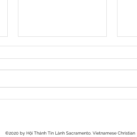
A-Đam Và Đấng Christ
Dạy 
©2020 by Hội Thánh Tin Lành Sacramento. Vietnamese Christian