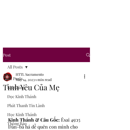
Hội Thánh Tin Lành
Sacramento
Post
All Posts
HTTL Sacramento
All Posts
May 14, 2023
1 min read
Tình Yêu Của Mẹ
Bài Giảng
Đọc Kinh Thánh
Phát Thanh Tin Lành
Học Kinh Thánh
Kinh Thánh & Câu Gốc: 
Êsai 49:15
Thông Báo
Đàn-bà há dễ quên con mình cho 