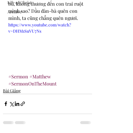
Life of Christ
bú, không thương đến con trai ruột 
mình sao? Dầu đàn-bà quên con 
Archive
mình, ta cũng chẳng quên ngươi.
https://www.youtube.com/watch?
v=DHM1SuVU7Ns
#Sermon
#Matthew
#SermonOnTheMount
Bài Giảng