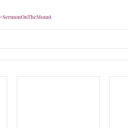
#SermonOnTheMount