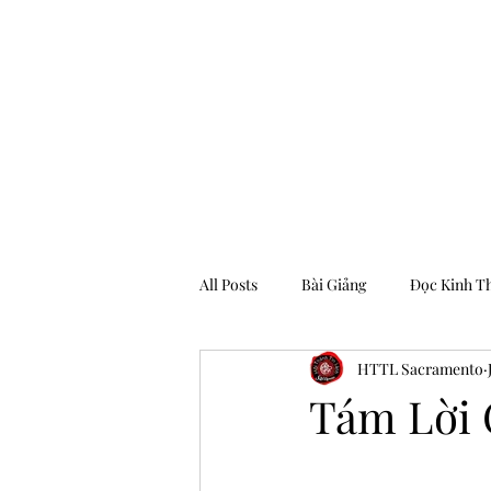
Hội Thánh Tin Lành Sacramento
All Posts
Bài Giảng
Đọc Kinh T
HTTL Sacramento
Archive
Tám Lời 