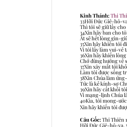
Kinh Thánh: 
Thi Thi
33Hỡi Đức Giê-hô-va,
Thì tôi sẽ giữ lấy ch
34Xin hãy ban cho tô
Ắt sẽ hết lòng gìn-giữ
35Xin hãy khiến tôi 
Vì tôi lấy làm vui-vẻ t
36Xin hãy khiến lòn
Chớ đừng hướng về 
37Xin xây mắt tôi k
Làm tôi được sống t
38Xin Chúa làm ứng-
Tức là kẻ kính-sợ Ch
39Xin hãy cất khỏi tô
Vì mạng-lịnh Chúa là
40Kìa, tôi mong-ước
Xin hãy khiến tôi đư
Câu Gốc: 
Thi Thiên 1
Hỡi Đức Giê-hô-va, x