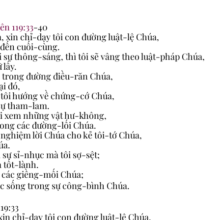
ên 119:33
-40
 xin chỉ-dạy tôi con đường luật-lệ Chúa,
o đến cuối-cùng.
i sự thông-sáng, thì tôi sẽ vâng theo luật-pháp Chúa,
 lấy.
đi trong đường điều-răn Chúa,
ại đó,
g tôi hướng về chứng-cớ Chúa,
sự tham-lam.
hỏi xem những vật hư-không,
rong các đường-lối Chúa.
nghiệm lời Chúa cho kẻ tôi-tớ Chúa,
úa.
i sự sỉ-nhục mà tôi sợ-sệt;
 tốt-lành.
 các giềng-mối Chúa;
ợc sống trong sự công-bình Chúa.
19:33
in chỉ-dạy tôi con đường luật-lệ Chúa,