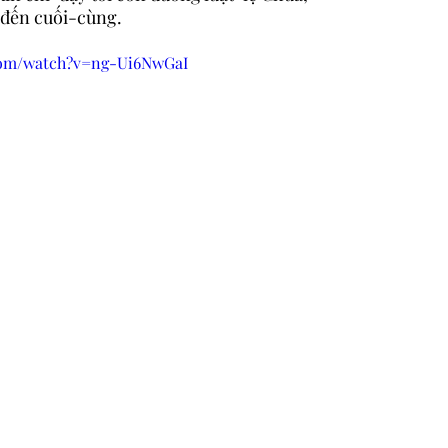
o đến cuối-cùng.
com/watch?v=ng-Ui6NwGaI