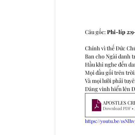
Câu gốc: 
Phi-líp 2:9
Chính vì thế Ðức Chú
Ban cho Ngài danh t
Hầu khi nghe đến da
Mọi đầu gối trên trời
Và mọi lưỡi phải tuy
Dâng vinh hiển lên 
APOSTLES CR
Download PDF •
https://youtu.be/1sNl