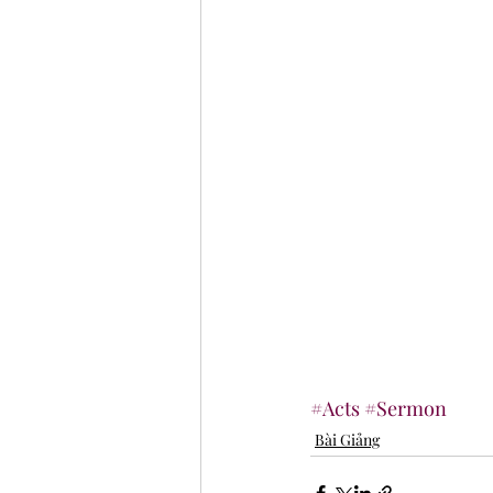
#Acts
#Sermon
Bài Giảng