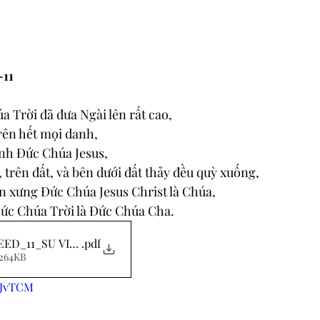
-11
a Trời đã đưa Ngài lên rất cao,
rên hết mọi danh,
nh Ðức Chúa Jesus,
, trên đất, và bên dưới đất thảy đều quỳ xuống,
ên xưng Ðức Chúa Jesus Christ là Chúa,
Ðức Chúa Trời là Ðức Chúa Cha.
EED_11_SU VINH HIEN
.pdf
 264KB
hvJvTCM