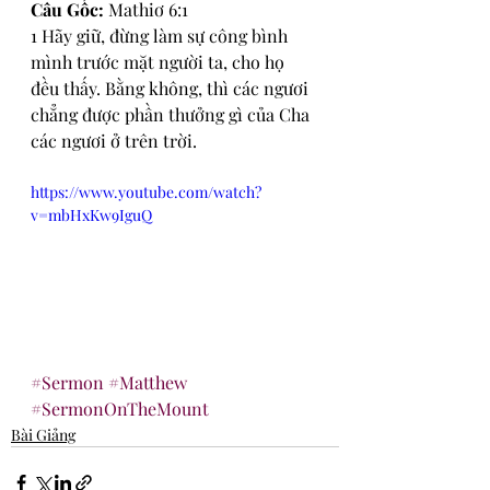
Câu Gốc:
 Mathiơ 6:1
1 Hãy giữ, đừng làm sự công bình 
mình trước mặt người ta, cho họ 
đều thấy. Bằng không, thì các ngươi 
chẳng được phần thưởng gì của Cha 
các ngươi ở trên trời.
https://www.youtube.com/watch?
v=mbHxKw9IguQ
#Sermon
#Matthew
#SermonOnTheMount
Bài Giảng