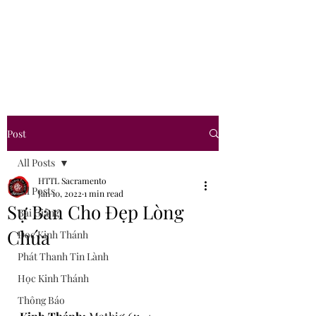
Hội Thánh Tin Lành
Sacramento
Post
All Posts
HTTL Sacramento
All Posts
Jan 10, 2022
1 min read
Sự Ban Cho Đẹp Lòng
Bài Giảng
Chúa
Đọc Kinh Thánh
Phát Thanh Tin Lành
Học Kinh Thánh
Thông Báo