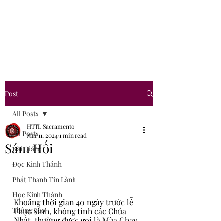
Hội Thánh Tin Lành
Sacramento
Post
All Posts
HTTL Sacramento
All Posts
Mar 11, 2024
1 min read
Sám Hối
Bài Giảng
Đọc Kinh Thánh
Phát Thanh Tin Lành
Học Kinh Thánh
Khoảng thời gian 40 ngày trước lễ 
Thông Báo
Phục Sinh, không tính các Chúa 
Nhật, thường được gọi là Mùa Chay. 