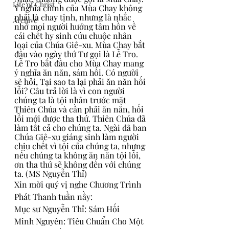
Life of Christ
Ý nghĩa chính của Mùa Chay không 
phải là chay tịnh, nhưng là nhắc 
Archive
nhở mọi người hướng tâm hồn về 
cái chết hy sinh cứu chuộc nhân 
loại của Chúa Giê-xu. Mùa Chay bắt 
đầu vào ngày thứ Tư gọi là Lễ Tro. 
Lễ Tro bắt đầu cho Mùa Chay mang 
ý nghĩa ăn năn, sám hối. Có người 
sẽ hỏi, Tại sao ta lại phải ăn năn hối 
lỗi? Câu trả lời là vì con người 
chúng ta là tội nhân trước mặt 
Thiên Chúa và cần phải ăn năn, hối 
lỗi mới được tha thứ. Thiên Chúa đã 
làm tất cả cho chúng ta. Ngài đã ban 
Chúa Giê-xu giáng sinh làm người 
chịu chết vì tội của chúng ta, nhưng 
nếu chúng ta không ăn năn tội lỗi, 
ơn tha thứ sẽ không đến với chúng 
ta. (MS Nguyễn Thỉ)
Xin mời quý vị nghe Chương Trình 
Phát Thanh tuần nầy:
Mục sư Nguyễn Thỉ: Sám Hối
Minh Nguyên: Tiêu Chuẩn Cho Một 