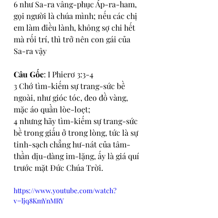
6 như Sa-ra vâng-phục Áp-ra-ham, 
gọi người là chúa mình; nếu các chị 
em làm điều lành, không sợ chi hết 
mà rối trí, thì trở nên con gái của 
Sa-ra vậy
Câu Gốc
: I Phierơ 3:3-4
3 Chớ tìm-kiếm sự trang-sức bề 
ngoài, như gióc tóc, đeo đồ vàng, 
mặc áo quần lòe-loẹt;
4 nhưng hãy tìm-kiếm sự trang-sức 
bề trong giấu ở trong lòng, tức là sự 
tinh-sạch chẳng hư-nát của tâm-
thần dịu-dàng im-lặng, ấy là giá quí 
trước mặt Đức Chúa Trời.
https://www.youtube.com/watch?
v=ljq8KmYnMRY