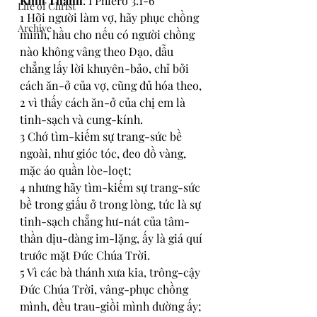
Kinh Thánh
: I Phierơ 3:1-6
Life of Christ
1 Hỡi người làm vợ, hãy phục chồng 
Archive
mình, hầu cho nếu có người chồng 
nào không vâng theo Đạo, dẫu 
chẳng lấy lời khuyên-bảo, chỉ bởi 
cách ăn-ở của vợ, cũng đủ hóa theo,
2 vì thấy cách ăn-ở của chị em là 
tinh-sạch và cung-kính.
3 Chớ tìm-kiếm sự trang-sức bề 
ngoài, như gióc tóc, đeo đồ vàng, 
mặc áo quần lòe-loẹt;
4 nhưng hãy tìm-kiếm sự trang-sức 
bề trong giấu ở trong lòng, tức là sự 
tinh-sạch chẳng hư-nát của tâm-
thần dịu-dàng im-lặng, ấy là giá quí 
trước mặt Đức Chúa Trời.
5 Vì các bà thánh xưa kia, trông-cậy 
Đức Chúa Trời, vâng-phục chồng 
mình, đều trau-giồi mình dường ấy;