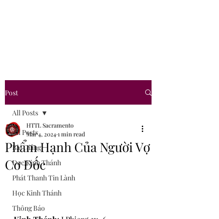
Hội Thánh Tin Lành
Sacramento
Post
All Posts
HTTL Sacramento
All Posts
Mar 4, 2024
1 min read
Phẩm Hạnh Của Người Vợ
Bài Giảng
Cơ Đốc
Đọc Kinh Thánh
Phát Thanh Tin Lành
Học Kinh Thánh
Thông Báo