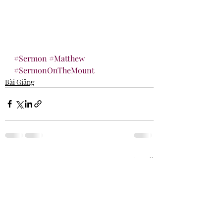
#Sermon
#Matthew
#SermonOnTheMount
Bài Giảng
Recent Posts
See All