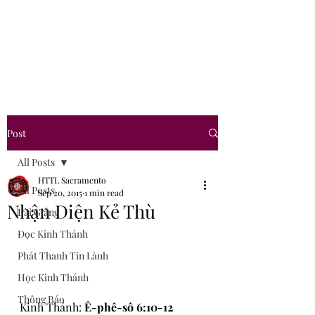
Hội Thánh Tin Lành
Sacramento
Post
All Posts
HTTL Sacramento
All Posts
Sep 20, 2015
1 min read
Nhận Diện Kẻ Thù
Bài Giảng
Đọc Kinh Thánh
Phát Thanh Tin Lành
Học Kinh Thánh
Thông Báo
Kinh Thánh: 
Ê-phê-sô 6:10-12