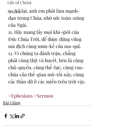
Life of Christ
10. Vả lại, anh em phải làm mạnh-
Archive
dạn trong Chúa, nhờ sức toàn-năng 
của Ngài.
11. Hãy mang lấy mọi khí-giới của 
Đức Chúa Trời, để được đứng vững 
mà địch cùng mưu-kế của ma-quỉ.
12. Vì chúng ta đánh trận, chẳng 
phải cùng thịt và huyết, bèn là cùng 
chủ-quyền, cùng thế-lực, cùng vua-
chúa của thế-gian mờ-tối nầy, cùng 
các thần dữ ở các miền trên trời vậy.
#Ephesians
#Sermon
Bài Giảng