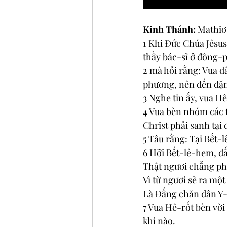
Kinh Thánh:
 Mathiơ
1 Khi Đức Chúa Jêsus
thầy bác-sĩ ở đông-
2 mà hỏi rằng: Vua d
phương, nên đến đặn
3 Nghe tin ấy, vua H
4 Vua bèn nhóm các t
Christ phải sanh tại 
5 Tâu rằng: Tại Bết-l
6 Hỡi Bết-lê-hem, đấ
Thật ngươi chẳng phả
Vì từ ngươi sẽ ra một
Là Đấng chăn dân Y-s
7 Vua Hê-rốt bèn vời
khi nào.