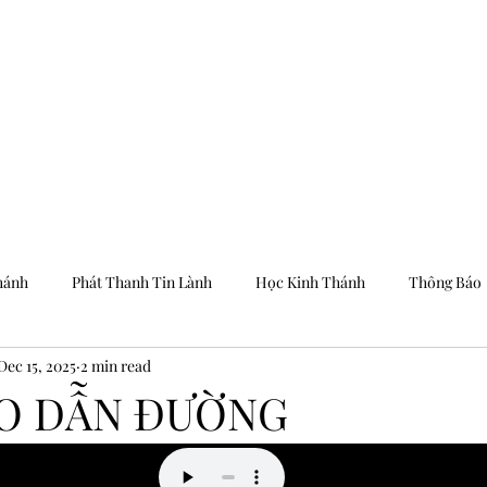
Trang Chủ
Dưỡng
hánh
Phát Thanh Tin Lành
Học Kinh Thánh
Thông Báo
Dec 15, 2025
2 min read
AO DẪN ĐƯỜNG