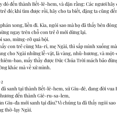
ầy đó đến thành Bết-lê-hem, và dặn rằng: Các ngươi hãy đ
trẻ đó; khi tìm được rồi, hãy cho ta biết, đặng ta cũng đế
phán xong, liền đi. Kìa, ngôi sao mà họ đã thấy bên đôn
ừng ngay trên chỗ con trẻ ở mới dừng lại.
i sao, mừng-rỡ quá bội.
thấy con trẻ cùng Ma-ri, mẹ Ngài, thì sấp mình xuống mà 
dâng cho Ngài những lễ-vật, là vàng, nhũ-hương, và một
 chiêm-bao, mấy thầy được Đức Chúa Trời mách bảo đừng t
ường khác mà về xứ mình.
-2
 đã sanh tại thành Bết-lê-hem, xứ Giu-đê, đang đời vua 
phương đến thành Giê-ru-sa-lem,
ân Giu-đa mới sanh tại đâu? Vì chúng ta đã thấy ngôi sa
g thờ-lạy Ngài.