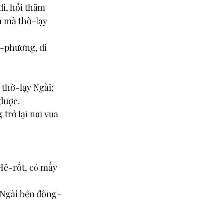
i, hỏi thăm 
n mà thờ-lạy 
g-phương, đi 
thờ-lạy Ngài; 
-dược.
rở lại nơi vua 
Hê-rốt, có mấy 
o Ngài bên đông-