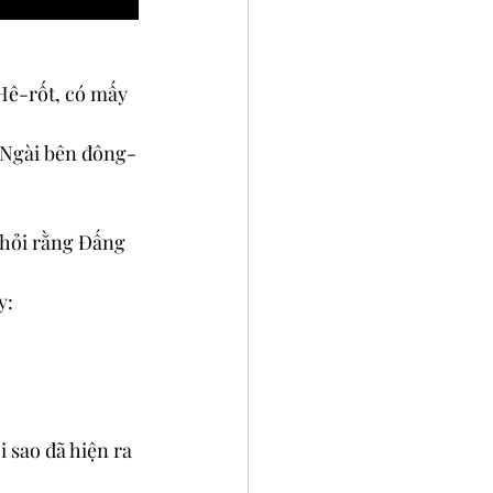
Hê-rốt, có mấy 
o Ngài bên đông-
 hỏi rằng Đấng 
y:
 sao đã hiện ra 