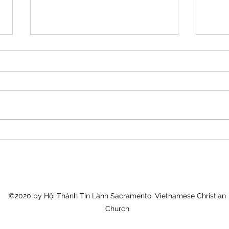
A-Đam Và Đấng Christ
Dạy 
©2020 by Hội Thánh Tin Lành Sacramento. Vietnamese Christian
Church