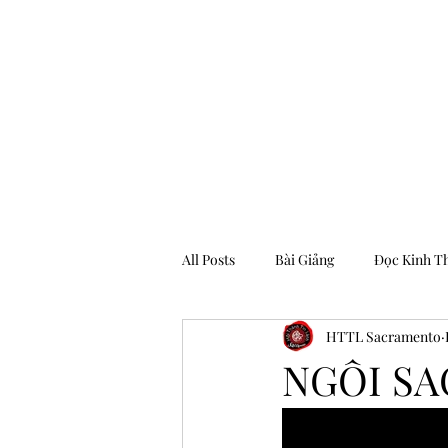
Hội Thánh Tin Lành Sacramento
All Posts
Bài Giảng
Đọc Kinh T
HTTL Sacramento
Archive
NGÔI S