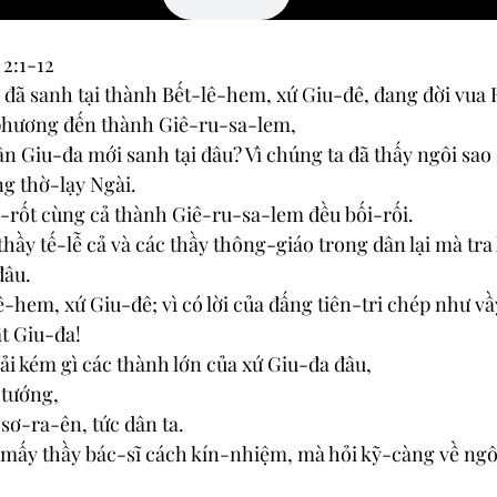
 2:1-12
 đã sanh tại thành Bết-lê-hem, xứ Giu-đê, đang đời vua 
phương đến thành Giê-ru-sa-lem,
ân Giu-đa mới sanh tại đâu? Vì chúng ta đã thấy ngôi sa
g thờ-lạy Ngài.
ê-rốt cùng cả thành Giê-ru-sa-lem đều bối-rối.
hầy tế-lễ cả và các thầy thông-giáo trong dân lại mà tra
đâu. 
ê-hem, xứ Giu-đê; vì có lời của đấng tiên-tri chép như vầ
t Giu-đa!
i kém gì các thành lớn của xứ Giu-đa đâu,
 tướng,
ơ-ra-ên, tức dân ta.
 mấy thầy bác-sĩ cách kín-nhiệm, mà hỏi kỹ-càng về ngôi