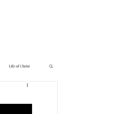
 Linh
Media
Tư Liệu
Liên Lạc
English Ministries
Life of Christ