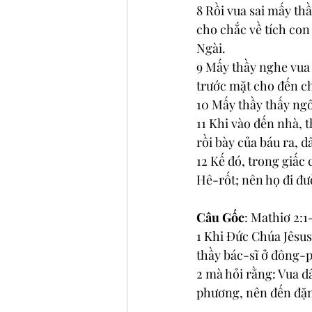
8 Rồi vua sai mấy th
cho chắc về tích con 
Ngài.
9 Mấy thầy nghe vua 
trước mặt cho đến ch
10 Mấy thầy thấy ngô
11 Khi vào đến nhà, 
rồi bày của báu ra, 
12 Kế đó, trong giấc
Hê-rốt; nên họ đi đ
Câu Gốc
: Mathiơ 2:1
1 Khi Đức Chúa Jêsus
thầy bác-sĩ ở đông-
2 mà hỏi rằng: Vua d
phương, nên đến đặn