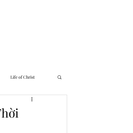
 Linh
Media
Tư Liệu
Liên Lạc
English Ministries
Life of Christ
Thời