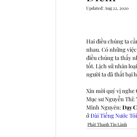
Updated:
Aug 22, 2020
Hai điều chúng ta cần
nhau. Có những việc
điều chúng ta thấy nh
tốt. Lịch sử nhân lo
người ta đã thất bại
Xin mời quý vị nghe
Mục sư Nguyễn Thỉ: 
Minh Nguyên: 
Dạy C
ở 
Đài Tiếng Nước Tô
Phát Thanh Tin Lành