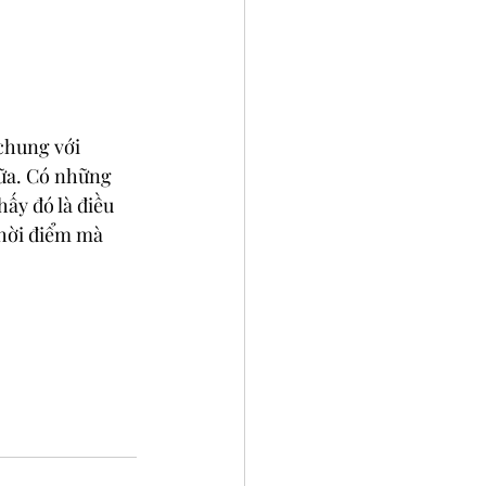
 chung với 
ữa. Có những 
hấy đó là điều 
thời điểm mà 