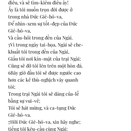
điều, và sẽ tìm-kiếm điều ấy!
Ấy là tôi muốn trọn đời được ở 
trong nhà Đức Giê-hô-va,
Để nhìn-xem sự tốt-đẹp của Đức 
Giê-hô-va,
Và cầu-hỏi trong đền của Ngài.
5Vì trong ngày tai-họa, Ngài sẽ che-
khuất tôi trong đền của Ngài,
Giấu tôi nơi kín-mật của trại Ngài;
Cũng sẽ đỡ tôi lên trên một hòn đá.
6Bây giờ đầu tôi sẽ được ngước cao 
hơn các kẻ thù-nghịch vây quanh 
tôi;
Trong trại Ngài tôi sẽ dâng của-lễ 
bằng sự vui-vẻ;
Tôi sẽ hát mừng, và ca-tụng Đức 
Giê-hô-va.
7Hỡi Đức Giê-hô-va, xin hãy nghe; 
tiếng tôi kêu-cầu cùng Ngài: