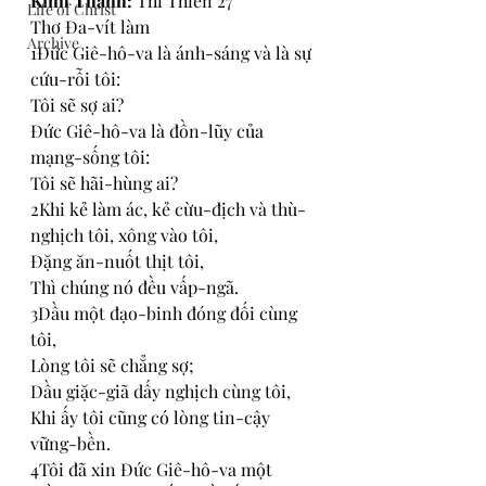
Kinh Thánh: 
Thi Thiên 27
Life of Christ
Thơ Đa-vít làm
Archive
1Đức Giê-hô-va là ánh-sáng và là sự 
cứu-rỗi tôi:
Tôi sẽ sợ ai?
Đức Giê-hô-va là đồn-lũy của 
mạng-sống tôi:
Tôi sẽ hãi-hùng ai?
2Khi kẻ làm ác, kẻ cừu-địch và thù-
nghịch tôi, xông vào tôi,
Đặng ăn-nuốt thịt tôi,
Thì chúng nó đều vấp-ngã.
3Dầu một đạo-binh đóng đối cùng 
tôi,
Lòng tôi sẽ chẳng sợ;
Dầu giặc-giã dấy nghịch cùng tôi,
Khi ấy tôi cũng có lòng tin-cậy 
vững-bền.
4Tôi đã xin Đức Giê-hô-va một 