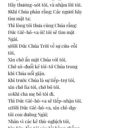
Hãy thương-xót tôi, và nhậm lời tôi.
8Khi Chúa phán rằng: Các ngươi hãy 
tìm mặt ta;
Thì lòng tôi thưa cùng Chúa rằng: 
Đức Giê-hô-va ôi! tôi sẽ tìm mặt 
Ngài.
9Hỡi Đức Chúa Trời về sự cứu-rỗi 
tôi,
Xin chớ ẩn mặt Chúa với tôi,
Chớ xô-đuổi kẻ tôi-tớ Chúa trong 
khi Chúa nổi giận.
Khi trước Chúa là sự tiếp-trợ tôi, 
xin chớ lìa tôi, chớ bỏ tôi.
10Khi cha mẹ bỏ tôi đi,
Thì Đức Giê-hô-va sẽ tiếp-nhận tôi.
11Hỡi Đức Giê-hô-va, xin chỉ-dạy 
tôi con đường Ngài;
Nhân vì các kẻ thù-nghịch tôi,