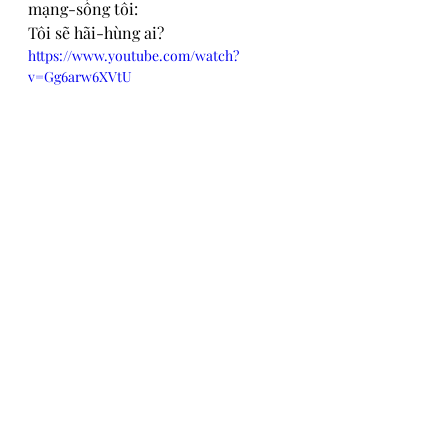
mạng-sống tôi:
Tôi sẽ hãi-hùng ai?
https://www.youtube.com/watch?
v=Gg6arw6XVtU
#Sermon
#Matthew
#SermonOnTheMount
Bài Giảng
Recent Posts
See All