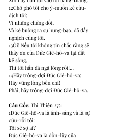
Xin hãy dẫn tôi vào lối bằng-thẳng.
12Chớ phó tôi cho ý-muốn kẻ cừu-
địch tôi;
Vì những chứng dối,
Và kẻ buông ra sự hung-bạo, đã dấy 
nghịch cùng tôi.
13Ôi! Nếu tôi không tin chắc rằng sẽ 
thấy ơn của Đức Giê-hô-va tại đất 
kẻ sống,
Thì tôi hẳn đã ngã lòng rồi!…
14Hãy trông-đợi Đức Giê-hô-va;
Hãy vững lòng bền chí!
Phải, hãy trông-đợi Đức Giê-hô-va.
Câu Gốc: 
Thi Thiên 27:1
1Đức Giê-hô-va là ánh-sáng và là sự 
cứu-rỗi tôi:
Tôi sẽ sợ ai?
Đức Giê-hô-va là đồn-lũy của 