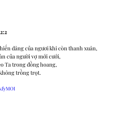
2:2
hiến dâng của ngươi khi còn thanh xuân,
àn của người vợ mới cưới,
eo Ta trong đồng hoang,
không trồng trọt.
OkfyMOI