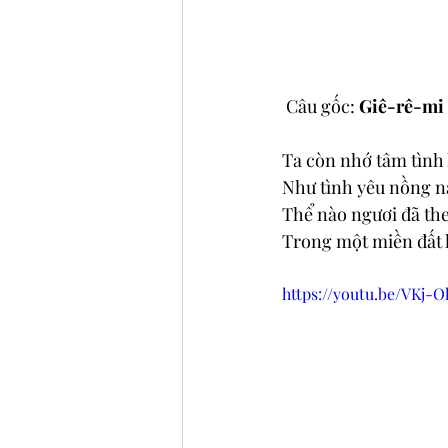
 Câu gốc:
 Giê-rê-mi 
Ta còn nhớ tâm tình 
Như tình yêu nồng n
Thể nào ngươi đã th
Trong một miền đất 
https://youtu.be/VKj-