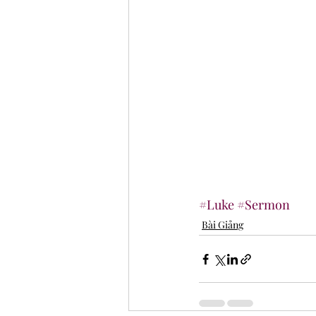
#Luke
#Sermon
Bài Giảng