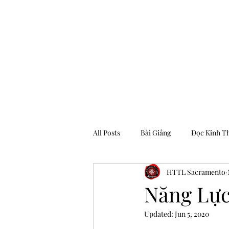
Hội Thánh Tin Lành Sacramento
All Posts
Bài Giảng
Đọc Kinh T
HTTL Sacramento
Archive
Năng Lực
Updated:
Jun 5, 2020