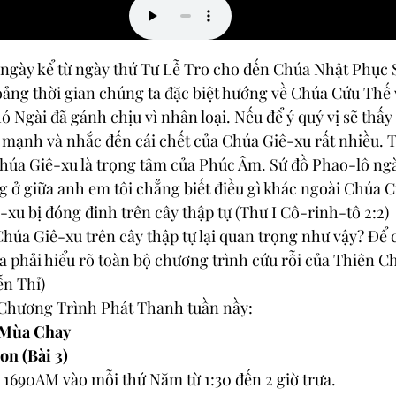
ngày kể từ ngày thứ Tư Lễ Tro cho đến Chúa Nhật Phục S
ảng thời gian chúng ta đặc biệt hướng về Chúa Cứu Thế 
 Ngài đã gánh chịu vì nhân loại. Nếu để ý quý vị sẽ thấ
mạnh và nhắc đến cái chết của Chúa Giê-xu rất nhiều. T
Chúa Giê-xu là trọng tâm của Phúc Âm. Sứ đồ Phao-lô ngà
g ở giữa anh em tôi chẳng biết điều gì khác ngoài Chúa 
xu bị đóng đinh trên cây thập tự (Thư I Cô-rinh-tô 2:2)
Chúa Giê-xu trên cây thập tự lại quan trọng như vậy? Để c
a phải hiểu rõ toàn bộ chương trình cứu rỗi của Thiên C
ễn Thỉ)
 Chương Trình Phát Thanh tuần nầy:
Mùa Chay
on (Bài 3)
 1690AM vào mỗi thứ Năm từ 1:30 đến 2 giờ trưa.