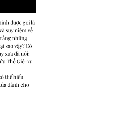
inh được gọi là 
và suy niệm về 
y rằng những 
ại sao vậy? Có 
y xưa đã nói:
Cứu Thế Giê-xu 
ó thể hiểu 
húa dành cho 