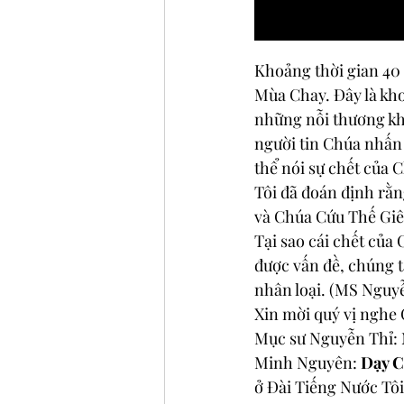
Khoảng thời gian 40 
Mùa Chay. Đây là kho
những nỗi thương khó
người tin Chúa nhấn 
thể nói sự chết của 
Tôi đã đoán định rằn
và Chúa Cứu Thế Giê-
Tại sao cái chết của 
được vấn đề, chúng t
nhân loại. (MS Nguy
Xin mời quý vị nghe
Mục sư Nguyễn Thỉ: 
Minh Nguyên: 
Dạy C
ở 
Đài Tiếng Nước Tôi