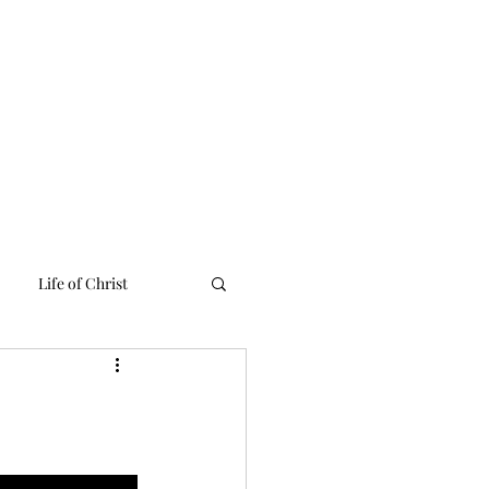
 Linh
Media
Tư Liệu
Liên Lạc
English Ministries
Life of Christ