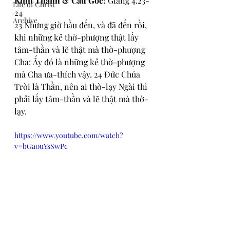
Kinh Thánh & Câu Gốc:
 Giăng 4:23-
Life of Christ
24
Archive
23 Nhưng giờ hầu đến, và đã đến rồi, 
khi những kẻ thờ-phượng thật lấy 
tâm-thần và lẽ thật mà thờ-phượng 
Cha: Ấy đó là những kẻ thờ-phượng 
mà Cha ưa-thích vậy. 24 Đức Chúa 
Trời là Thần, nên ai thờ-lạy Ngài thì 
phải lấy tâm-thần và lẽ thật mà thờ-
lạy.
https://www.youtube.com/watch?
v=bGa0uYsSwPc