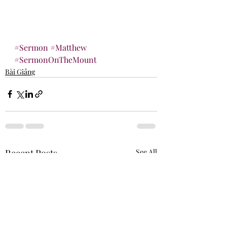
#Sermon
#Matthew
#SermonOnTheMount
Bài Giảng
Recent Posts
See All