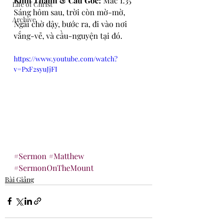
Kinh Thánh & Câu Gốc:
 Mác 1:35
Life of Christ
Sáng hôm sau, trời còn mờ-mờ, 
Archive
Ngài chờ dậy, bước ra, đi vào nơi 
vắng-vẻ, và cầu-nguyện tại đó.
https://www.youtube.com/watch?
v=PxF2syuJjFI	
#Sermon
#Matthew
#SermonOnTheMount
Bài Giảng