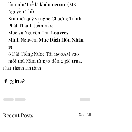
làm như thế là khôn ngoan. (MS 
Nguyễn Thỉ)
Xin mời quý vị nghe Chương Trình 
Phát Thanh tuần nầy:
Mục sư Nguyễn Thỉ: 
Louvres
Minh Nguyên: 
Mục Đích Hôn Nhân 
15
ở 
Đài Tiếng Nước Tôi 1690AM vào 
mỗi thứ Năm từ 1:30 đến 2 giờ trưa.
Phát Thanh Tin Lành
Recent Posts
See All