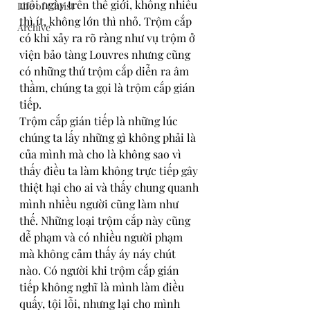
mỗi ngày trên thế giới, không nhiều 
Life of Christ
thì ít, không lớn thì nhỏ. Trộm cắp 
Archive
có khi xảy ra rõ ràng như vụ trộm ở 
viện bảo tàng Louvres nhưng cũng 
có những thứ trộm cắp diễn ra âm 
thầm, chúng ta gọi là trộm cắp gián 
tiếp.
Trộm cắp gián tiếp là những lúc 
chúng ta lấy những gì không phải là 
của mình mà cho là không sao vì 
thấy điều ta làm không trực tiếp gây 
thiệt hại cho ai và thấy chung quanh 
mình nhiều người cũng làm như 
thế. Những loại trộm cắp này cũng 
dễ phạm và có nhiều người phạm 
mà không cảm thấy áy náy chút 
nào. Có người khi trộm cắp gián 
tiếp không nghĩ là mình làm điều 
quấy, tội lỗi, nhưng lại cho mình 