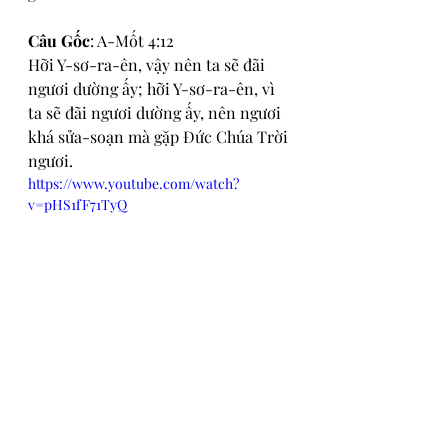
Câu Gốc
: A-Mốt 4:12
Hỡi Y-sơ-ra-ên, vậy nên ta sẽ đãi 
ngươi dường ấy; hỡi Y-sơ-ra-ên, vì 
ta sẽ đãi ngươi dường ấy, nên ngươi 
khá sửa-soạn mà gặp Đức Chúa Trời 
ngươi.
https://www.youtube.com/watch?
v=pHS1fF71TyQ