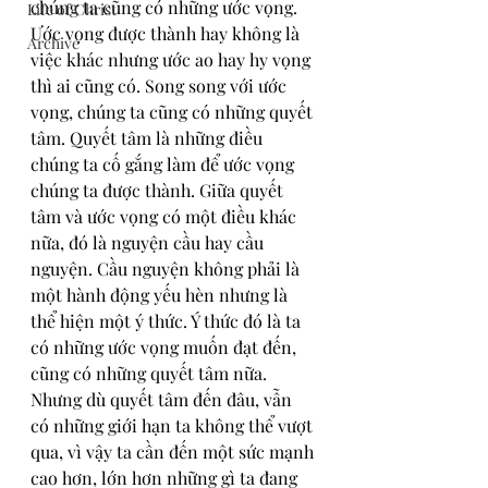
chúng ta cũng có những ước vọng. 
Life of Christ
Ước vọng được thành hay không là 
Archive
việc khác nhưng ước ao hay hy vọng 
thì ai cũng có. Song song với ước 
vọng, chúng ta cũng có những quyết 
tâm. Quyết tâm là những điều 
chúng ta cố gắng làm để ước vọng 
chúng ta được thành. Giữa quyết 
tâm và ước vọng có một điều khác 
nữa, đó là nguyện cầu hay cầu 
nguyện. Cầu nguyện không phải là 
một hành động yếu hèn nhưng là 
thể hiện một ý thức. Ý thức đó là ta 
có những ước vọng muốn đạt đến, 
cũng có những quyết tâm nữa. 
Nhưng dù quyết tâm đến đâu, vẫn 
có những giới hạn ta không thể vượt 
qua, vì vậy ta cần đến một sức mạnh 
cao hơn, lớn hơn những gì ta đang 