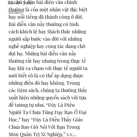
ta chú ý đến bài diễn văn chính 
Life of Christ
thường là của một nhân vật đặc biệt 
Archive
hay nổi tiếng đã thành công ở đời. 
Bài diễn văn nầy thường có tính 
cách khích lệ hay thách thức những 
người sắp bước vào đời với những 
nghề nghiệp hay công tác đang chờ 
đợi họ. Những bài diễn văn nầy 
thường rất hay nhưng trong thực tế 
hay khi va chạm với thực tế người ta 
mới biết rõ là có thể áp dụng được 
những điều đó hay không. Trong 
các tiệm sách, chúng ta thường thấy 
xuất hiện những quyển sách với tựa 
đề tương tự như, “Ðây Là Ðiều 
Người Ta Chưa Từng Dạy Bạn Ở Ðại 
Học,” hay “Ðây Là Ðiều Thầy Giáo 
Chưa Bao Giờ Nói Với Bạn Trong 
Môn Quản Trị Xí Nghiệp,” v.v… 