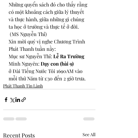
Những quyển sách đó cho thấy rằng 
có một khoảng cách giữa lý thuyết 
và thực hành, giữa những gì chúng 
ta học ở trường và thực tế ở đời. 
 (MS Nguyễn Thỉ)
Xin mời quý vị nghe Chương Trình 
Phát Thanh tuần nầy:
Mục sư Nguyễn Thỉ: 
Lễ Ra Trường
Minh Nguyên: 
Dạy con (bài 9)
ở 
Đài Tiếng Nước Tôi 1690AM vào 
mỗi thứ Năm từ 1:30 đến 2 giờ trưa.
Phát Thanh Tin Lành
Recent Posts
See All