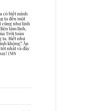
 có biết mình 
g ta đến một 
t cũng như tinh 
iện tâm linh, 
úa Trời toàn 
ta. Biết như 
mình không? Ăn 
 tốt nhất và đầy 
nay! (MS 