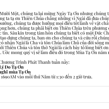
ười Một, chúng ta lại mừng Ngày Tạ Ơn nhưng chúng ta
ng ta tạ ơn Thiên Chúa chẳng những vì Ngài đã đưa chún
 sướng, chúng ta được hưởng mọi điều tốt lành về vật chấ
ng hơn, chúng ta phải biết ơn Thiên Chúa trên phương d
 tin. Sâu kín trong tâm hồn chúng ta biết có một Đức Ch
tạo dựng chúng ta, ban ơn cho chúng ta và cứu rỗi chúng 
có nhận Ngài là Cha và tôn Chúa làm Chủ của đời sống 
 với Thiên Chúa và tôn thờ Ngài là cách bày tỏ lòng biết ơn
a. Ước mong quý vị sẽ làm điều đó trong Mùa Tạ Ơn năm 
 Chương Trình Phát Thanh tuần nầy:
Lý Do Tạ Ơn
nghĩ mùa Tạ Ơn
 1690AM vào mỗi thứ Năm từ 1:30 đến 2 giờ trưa.