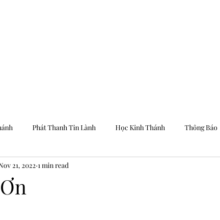
Trang Chủ
Dưỡng
hánh
Phát Thanh Tin Lành
Học Kinh Thánh
Thông Báo
Nov 21, 2022
1 min read
 Ơn