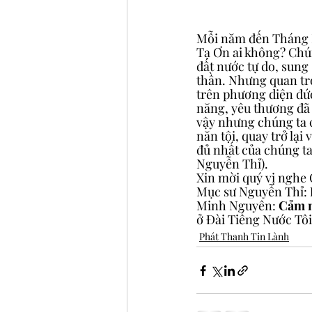
Mỗi năm đến Tháng M
Tạ Ơn ai không? Chú
đất nước tự do, sung
thần. Nhưng quan trọ
trên phương diện đức
năng, yêu thương đã 
vậy nhưng chúng ta 
năn tội, quay trở lại
đủ nhất của chúng t
Nguyễn Thỉ).
Xin mời quý vị nghe
Mục sư Nguyễn Thỉ: 
Minh Nguyên: 
Cảm 
ở Đài Tiếng Nước Tôi
Phát Thanh Tin Lành