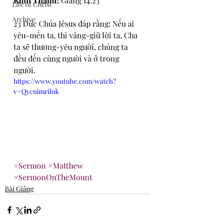
Kinh Thánh: 
Giăng 14:23
Life of Christ
Archive
23 Đức Chúa Jêsus đáp rằng: Nếu ai 
yêu-mến ta, thì vâng-giữ lời ta, Cha 
ta sẽ thương-yêu người, chúng ta 
đều đến cùng người và ở trong 
người.
https://www.youtube.com/watch?
v=Qycnimrilnk
#Sermon
#Matthew
#SermonOnTheMount
Bài Giảng