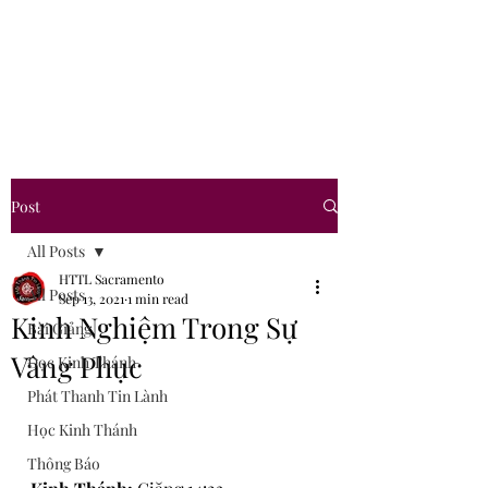
Hội Thánh Tin Lành
Sacramento
Post
All Posts
HTTL Sacramento
All Posts
Sep 13, 2021
1 min read
Kinh Nghiệm Trong Sự
Bài Giảng
Vâng Phục
Đọc Kinh Thánh
Phát Thanh Tin Lành
Học Kinh Thánh
Thông Báo