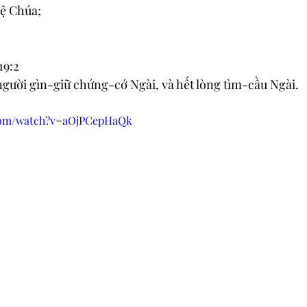
lệ Chúa;
19:2
gười gìn-giữ chứng-cớ Ngài, và hết lòng tìm-cầu Ngài.
.com/watch?v=aOjPCepHaQk