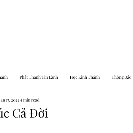
Trang Chủ
Dưỡng
hánh
Phát Thanh Tin Lành
Học Kinh Thánh
Thông Báo
Jan 17, 2022
1 min read
c Cả Đời