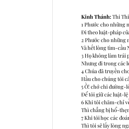
Kinh Thánh: 
Thi Thi
1 Phước cho những n
Đi theo luật-pháp c
2 Phước cho những n
Và hết lòng tìm-cầu 
3 Họ không làm trái
Nhưng đi trong các l
4 Chúa đã truyền ch
Hầu cho chúng tôi cẩ
5 Ồ! chớ chi đường-l
Để tôi giữ các luật-l
6 Khi tôi chăm-chỉ v
Thì chẳng bị hổ-thẹ
7 Khi tôi học các đ
Thì tôi sẽ lấy lòng 