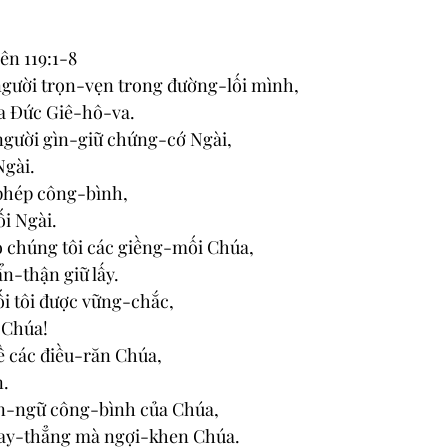
ên 119:1-8
gười trọn-vẹn trong đường-lối mình,
ủa Đức Giê-hô-va.
gười gìn-giữ chứng-cớ Ngài,
Ngài.
 phép công-bình,
ối Ngài.
o chúng tôi các giềng-mối Chúa,
n-thận giữ lấy.
ối tôi được vững-chắc,
ệ Chúa!
ề các điều-răn Chúa,
n.
oán-ngữ công-bình của Chúa,
ngay-thẳng mà ngợi-khen Chúa.