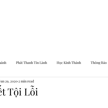
Trang Chủ
Dưỡng
hánh
Phát Thanh Tin Lành
Học Kinh Thánh
Thông Báo
Jun 29, 2020
2 min read
t Tội Lỗi