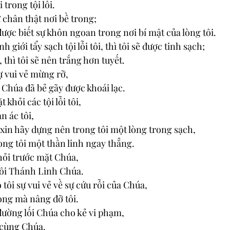
 trong tội lỗi. 
chân thật nơi bề trong; 
ược biết sự khôn ngoan trong nơi bí mật của lòng tôi. 
h giới tẩy sạch tội lỗi tôi, thì tôi sẽ được tinh sạch; 
 thì tôi sẽ nên trắng hơn tuyết. 
ự vui vẻ mừng rỡ, 
Chúa đã bẻ gãy được khoái lạc. 
khỏi các tội lỗi tôi, 
n ác tôi, 
 xin hãy dựng nên trong tôi một lòng trong sạch, 
ong tôi một thần linh ngay thẳng. 
khỏi trước mặt Chúa, 
tôi Thánh Linh Chúa. 
 tôi sự vui vẻ về sự cứu rỗi của Chúa, 
òng mà nâng đỡ tôi. 
 đường lối Chúa cho kẻ vi phạm, 
ề cùng Chúa. 