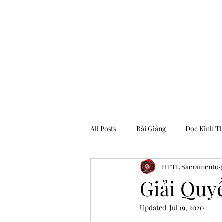
Hội Thánh Tin Lành Sacramento
All Posts
Bài Giảng
Đọc Kinh T
HTTL Sacramento
Archive
Giải Quyế
Updated:
Jul 19, 2020