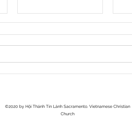
A-Đam Và Đấng Christ
Dạy 
©2020 by Hội Thánh Tin Lành Sacramento. Vietnamese Christian
Church