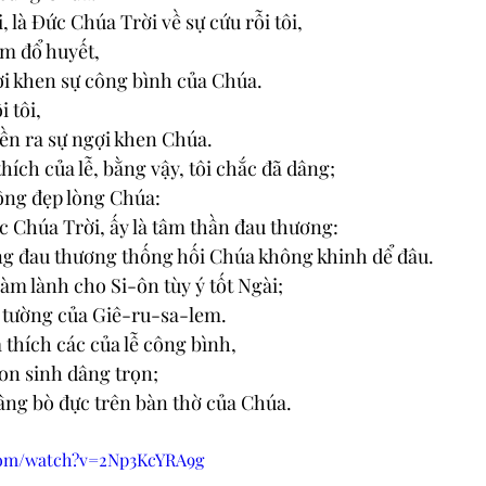
 là Đức Chúa Trời về sự cứu rỗi tôi, 
làm đổ huyết, 
gợi khen sự công bình của Chúa. 
 tôi, 
yền ra sự ngợi khen Chúa. 
hích của lễ, bằng vậy, tôi chắc đã dâng; 
ông đẹp lòng Chúa: 
c Chúa Trời, ấy là tâm thần đau thương: 
ng đau thương thống hối Chúa không khinh dể đâu. 
àm lành cho Si-ôn tùy ý tốt Ngài; 
 tường của Giê-ru-sa-lem. 
 thích các của lễ công bình, 
con sinh dâng trọn; 
dâng bò đực trên bàn thờ của Chúa.
com/watch?v=2Np3KcYRA9g