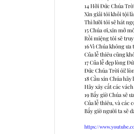
14 Hỡi Đức Chúa Trời,
Xin giải tôi khỏi tội 
Thì lưỡi tôi sẽ hát n
15 Chúa ơi,xin mở môi
Rồi miệng tôi sẽ tru
16 Vì Chúa không ưa t
Của lễ thiêu cũng kh
17 Của lễ đẹp lòng Đứ
Đức Chúa Trời ôi! lò
18 Cầu xin Chúa hãy l
Hãy xây cất các vách
19 Bấy giờ Chúa sẽ ưa
Của lễ thiêu, và các 
Bấy giờ người ta sẽ 
https://www.youtube.