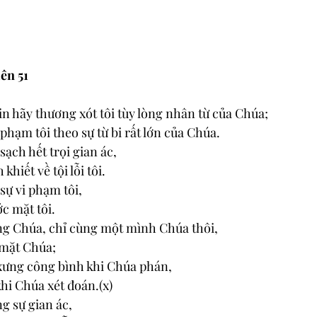
ên 51
in hãy thương xót tôi tùy lòng nhân từ của Chúa; 
 phạm tôi theo sự từ bi rất lớn của Chúa. 
sạch hết trọi gian ác, 
khiết về tội lỗi tôi. 
 sự vi phạm tôi, 
ớc mặt tôi. 
ng Chúa, chỉ cùng một mình Chúa thôi, 
 mặt Chúa; 
ưng công bình khi Chúa phán, 
hi Chúa xét đoán.(x) 
ng sự gian ác, 