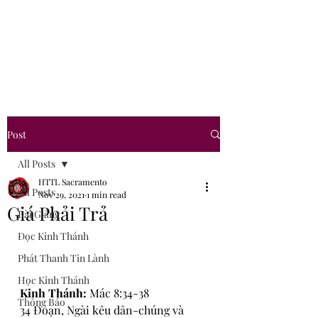
Hội Thánh Tin Lành
Sacramento
Post
All Posts
HTTL Sacramento
All Posts
Nov 29, 2021
1 min read
Giá Phải Trả
Bài Giảng
Đọc Kinh Thánh
Phát Thanh Tin Lành
Học Kinh Thánh
Kinh Thánh: 
Mác 8:34-38
Thông Báo
34 Đoạn, Ngài kêu dân-chúng và 