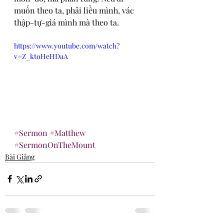
muốn theo ta, phải liều mình, vác 
thập-tự-giá mình mà theo ta.
https://www.youtube.com/watch?
v=Z_ktoHeHDaA
#Sermon
#Matthew
#SermonOnTheMount
Bài Giảng