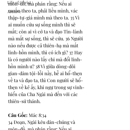
Life of Christ
môn-đồ, mà phán rằng: Nếu ai 
muốn theo ta, phải liều mình, vác 
Archive
thập-tự-giá mình mà theo ta. 35 Vì 
ai muốn cứu sự sống mình thì sẽ 
mất; còn ai vì cớ ta và đạo Tin-lành 
mà mất sự sống, thì sẽ cứu. 36 Người 
nào nếu được cả thiên-hạ mà mất 
linh-hồn mình, thì có ích gì? 37 Hay 
là có người nào lấy chi mà đổi linh-
hồn mình ư? 38 Vì giữa dòng-dõi 
gian-dâm tội-lỗi nầy, hễ ai hổ-thẹn 
về ta và đạo ta, thì Con người sẽ hổ-
thẹn về kẻ ấy, khi ngự trong sự vinh-
hiển của Cha Ngài mà đến với các 
thiên-sứ thánh.
Câu Gốc:
 Mác 8:34
34 Đoạn, Ngài kêu dân-chúng và 
môn-đồ, mà phán rằng: Nếu ai 