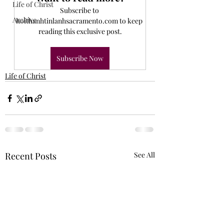
Life of Christ
Subscribe to 
Archive
hoithanhtinlanhsacramento.com to keep 
reading this exclusive post.
Subscribe Now
Life of Christ
Recent Posts
See All