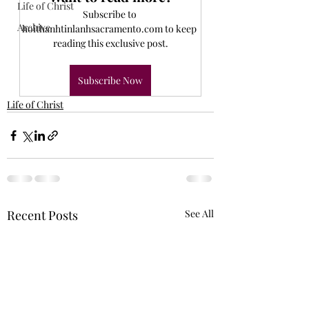
Life of Christ
Subscribe to 
Archive
hoithanhtinlanhsacramento.com to keep 
reading this exclusive post.
Subscribe Now
Life of Christ
Recent Posts
See All