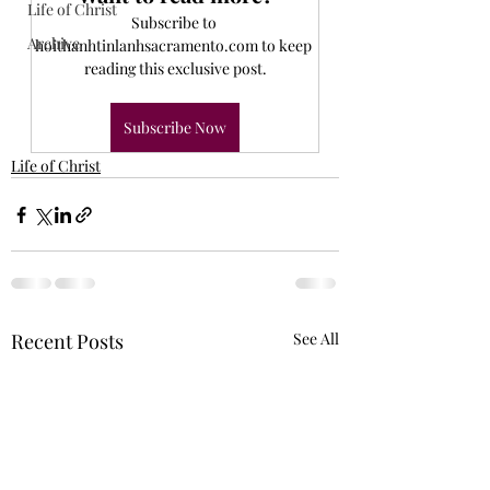
Life of Christ
Subscribe to 
Archive
hoithanhtinlanhsacramento.com to keep 
reading this exclusive post.
Subscribe Now
Life of Christ
Recent Posts
See All