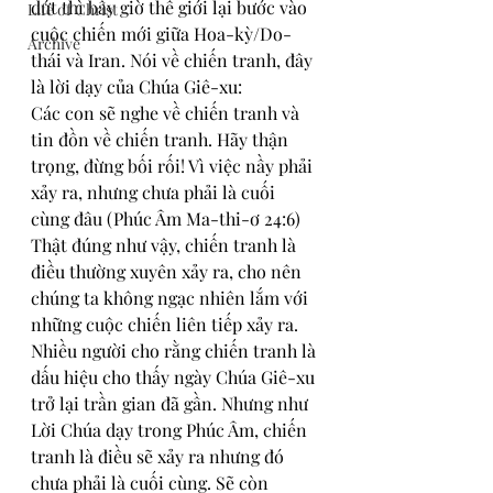
dứt thì bây giờ thế giới lại bước vào 
Life of Christ
cuộc chiến mới giữa Hoa-kỳ/Do-
Archive
thái và Iran. Nói về chiến tranh, đây 
là lời dạy của Chúa Giê-xu:
Các con sẽ nghe về chiến tranh và 
tin đồn về chiến tranh. Hãy thận 
trọng, đừng bối rối! Vì việc nầy phải 
xảy ra, nhưng chưa phải là cuối 
cùng đâu (Phúc Âm Ma-thi-ơ 24:6)
Thật đúng như vậy, chiến tranh là 
điều thường xuyên xảy ra, cho nên 
chúng ta không ngạc nhiên lắm với 
những cuộc chiến liên tiếp xảy ra. 
Nhiều người cho rằng chiến tranh là 
dấu hiệu cho thấy ngày Chúa Giê-xu 
trở lại trần gian đã gần. Nhưng như 
Lời Chúa dạy trong Phúc Âm, chiến 
tranh là điều sẽ xảy ra nhưng đó 
chưa phải là cuối cùng. Sẽ còn 