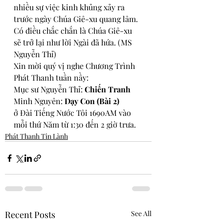
nhiều sự việc kinh khủng xảy ra 
trước ngày Chúa Giê-xu quang lâm. 
Có điều chắc chắn là Chúa Giê-xu 
sẽ trở lại như lời Ngài đã hứa. (MS 
Nguyễn Thỉ)
Xin mời quý vị nghe Chương Trình 
Phát Thanh tuần nầy:
Mục sư Nguyễn Thỉ: 
Chiến Tranh
Minh Nguyên: 
Dạy Con (Bài 2)
ở 
Đài Tiếng Nước Tôi 1690AM vào 
mỗi thứ Năm từ 1:30 đến 2 giờ trưa.
Phát Thanh Tin Lành
Recent Posts
See All