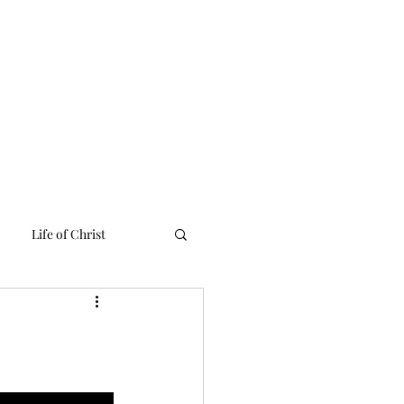
 Linh
Media
Tư Liệu
Liên Lạc
English Ministries
Life of Christ