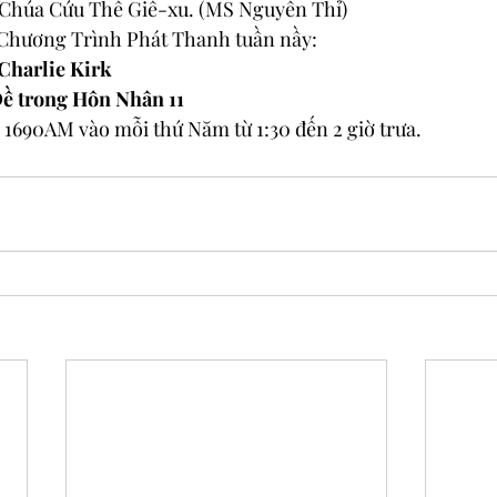
à Chúa Cứu Thế Giê-xu. (MS Nguyễn Thỉ)
 Chương Trình Phát Thanh tuần nầy:
Charlie Kirk
ề trong Hôn Nhân 11
 1690AM vào mỗi thứ Năm từ 1:30 đến 2 giờ trưa.