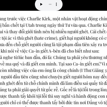
g trước việc Charlie Kirk, một nhân vật hoạt động chính
ị bắn chết tại Utah trong ngày thứ Tư vừa qua. Charlie Ki
 và thay đổi giới tính nên bị nhiều người ghét. Cái chết 
 tội ác vì thù ghét (hate crime), giết hại người không có
a đến chỗ giết người cũng là tội phạm đầu tiên xảy ra trê
hi nói về việc Ca-in giết A-bên đã cho biết như sau:
ã nghe từ lúc ban đầu, đó là: Chúng ta phải yêu thương 
 về ma quỷ và đã giết em mình. Tại sao Ca-in giết em? Vì
, còn những việc của em ông là công chính (I Thư Giăng 3:
 người đầu tiên cũng như chuyện giết người hôm nay đều 
nh ghét đến từ chỗ chính mình đã làm điều sai quấy từ đầ
ng ta phải giải quyết từ gốc rễ. Gốc rễ là tội lỗi trong l
ược thanh tẩy khỏi tội lỗi thì suy nghĩ và hành động con 
người chỉ có thể được thanh tẩy bởi đức tin nơi Đấng vô tộ