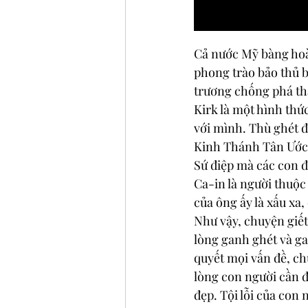
Cả nước Mỹ bàng hoàn
phong trào bảo thủ b
trương chống phá thai
Kirk là một hình thức
với mình. Thù ghét đư
Kinh Thánh Tân Ước k
Sứ điệp mà các con đ
Ca-in là người thuộc
của ông ấy là xấu xa
Như vậy, chuyện giết
lòng ganh ghét và ga
quyết mọi vấn đề, chú
lòng con người cần đ
đẹp. Tội lỗi của con 