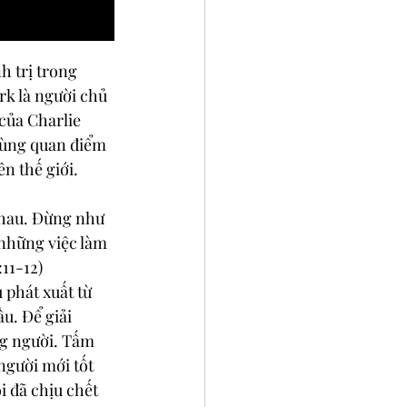
 trị trong 
rk là người chủ 
của Charlie 
 cùng quan điểm 
n thế giới. 
nhau. Đừng như 
 những việc làm 
11-12)
phát xuất từ 
u. Để giải 
òng người. Tấm 
người mới tốt 
i đã chịu chết 