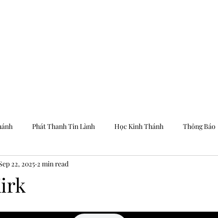
Trang Chủ
Dưỡng
hánh
Phát Thanh Tin Lành
Học Kinh Thánh
Thông Báo
Sep 22, 2025
2 min read
irk