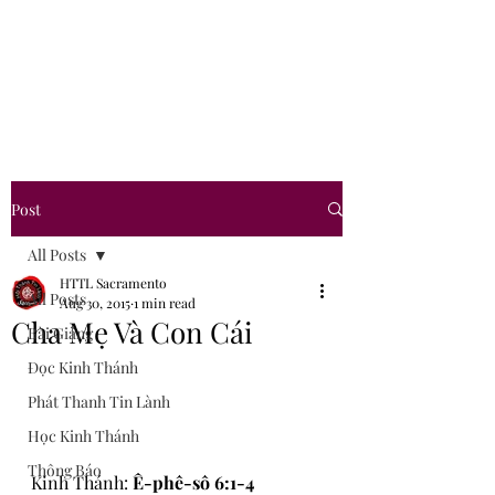
Hội Thánh Tin Lành
Sacramento
Post
All Posts
HTTL Sacramento
All Posts
Aug 30, 2015
1 min read
Cha Mẹ Và Con Cái
Bài Giảng
Đọc Kinh Thánh
Phát Thanh Tin Lành
Học Kinh Thánh
Thông Báo
Kinh Thánh: 
Ê-phê-sô 6:1-4