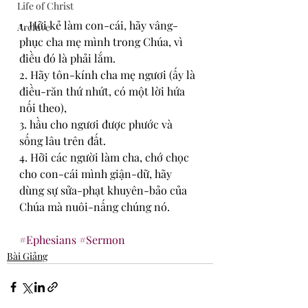
Life of Christ
1. Hỡi kẻ làm con-cái, hãy vâng-
Archive
phục cha mẹ mình trong Chúa, vì 
điều đó là phải lắm.
2. Hãy tôn-kính cha mẹ ngươi (ấy là 
điều-răn thứ nhứt, có một lời hứa 
nối theo),
3. hầu cho ngươi được phước và 
sống lâu trên đất.
4. Hỡi các người làm cha, chớ chọc 
cho con-cái mình giận-dữ, hãy 
dùng sự sửa-phạt khuyên-bảo của 
Chúa mà nuôi-nấng chúng nó.
#Ephesians
#Sermon
Bài Giảng