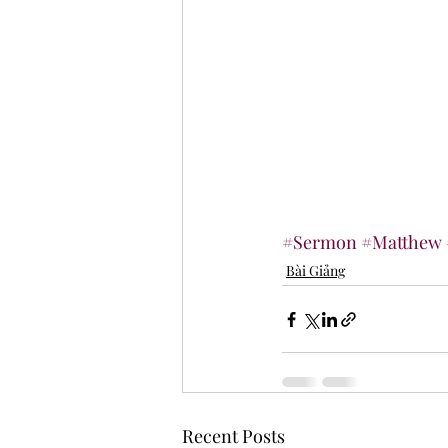
#Sermon
#Matthew
Bài Giảng
Recent Posts