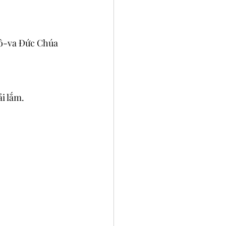
hô-va Đức Chúa 
i lắm.