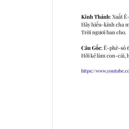
Kinh Thánh
: Xuất Ê
Hãy hiếu-kính cha m
Trời ngươi ban cho.
Câu Gốc
: Ê-phê-sô 6
Hỡi kẻ làm con-cái, 
https://www.youtube.