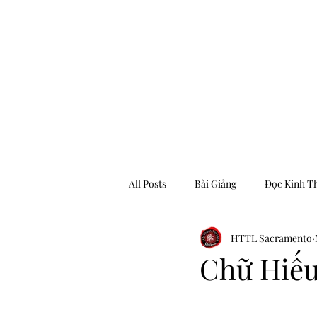
Hội Thánh Tin Lành Sacramento
All Posts
Bài Giảng
Đọc Kinh T
HTTL Sacramento
Archive
Chữ Hiế