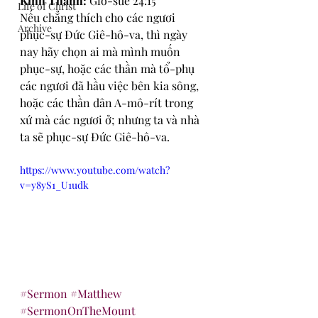
Kinh Thánh: 
Giô-suê 24:15
Life of Christ
Nếu chẳng thích cho các ngươi 
Archive
phục-sự Đức Giê-hô-va, thì ngày 
nay hãy chọn ai mà mình muốn 
phục-sự, hoặc các thần mà tổ-phụ 
các ngươi đã hầu việc bên kia sông, 
hoặc các thần dân A-mô-rít trong 
xứ mà các ngươi ở; nhưng ta và nhà 
ta sẽ phục-sự Đức Giê-hô-va.
https://www.youtube.com/watch?
v=y8yS1_U1udk
#Sermon
#Matthew
#SermonOnTheMount