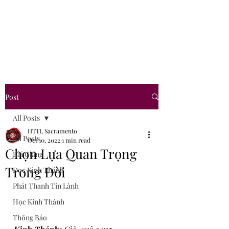
Hội Thánh Tin Lành
Sacramento
Post
All Posts
HTTL Sacramento
All Posts
Oct 10, 2022
1 min read
Chọn Lựa Quan Trọng
Bài Giảng
Trong Đời
Đọc Kinh Thánh
Phát Thanh Tin Lành
Học Kinh Thánh
Thông Báo