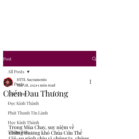
Hội Thánh Tin Lành
Sacramento
Post
All Posts
HTTL Sacramento
All Posts
Mar 28, 2021
1 min read
Chén Đau Thương
Bài Giảng
Đọc Kinh Thánh
Phát Thanh Tin Lành
Học Kinh Thánh
Trong Mùa Chay, suy niệm về 
Thông Báo
những thương khó Chúa Cứu Thế 
Giê-xu gánh chịu vì chúng ta, chúng 