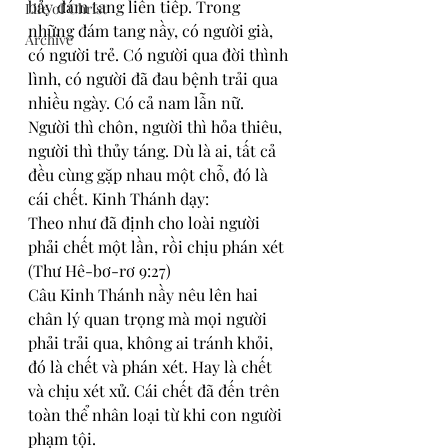
bảy đám tang liên tiếp. Trong 
Life of Christ
những đám tang nầy, có người già, 
Archive
có người trẻ. Có người qua đời thình 
lình, có người đã đau bệnh trải qua 
nhiều ngày. Có cả nam lẫn nữ. 
Người thì chôn, người thì hỏa thiêu, 
người thì thủy táng. Dù là ai, tất cả 
đều cùng gặp nhau một chỗ, đó là 
cái chết. Kinh Thánh dạy:
Theo như đã định cho loài người 
phải chết một lần, rồi chịu phán xét 
(Thư Hê-bơ-rơ 9:27)
Câu Kinh Thánh nầy nêu lên hai 
chân lý quan trọng mà mọi người 
phải trải qua, không ai tránh khỏi, 
đó là chết và phán xét. Hay là chết 
và chịu xét xử. Cái chết đã đến trên 
toàn thể nhân loại từ khi con người 
phạm tội.