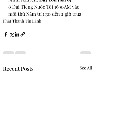
ở 
Đài Tiếng Nước Tôi 1690AM vào 
mỗi thứ Năm từ 1:30 đến 2 giờ trưa.
Phát Thanh Tin Lành
Recent Posts
See All