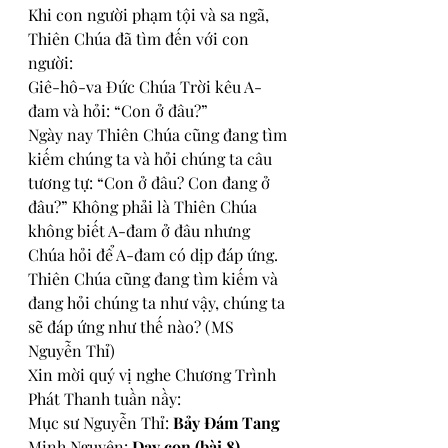
Khi con người phạm tội và sa ngã, 
Thiên Chúa đã tìm đến với con 
người:
Giê-hô-va Đức Chúa Trời kêu A-
đam và hỏi: “Con ở đâu?”
Ngày nay Thiên Chúa cũng đang tìm 
kiếm chúng ta và hỏi chúng ta câu 
tương tự: “Con ở đâu? Con đang ở 
đâu?” Không phải là Thiên Chúa 
không biết A-đam ở đâu nhưng 
Chúa hỏi để A-đam có dịp đáp ứng. 
Thiên Chúa cũng đang tìm kiếm và 
đang hỏi chúng ta như vậy, chúng ta 
sẽ đáp ứng như thế nào? (MS 
Nguyễn Thỉ)
Xin mời quý vị nghe Chương Trình 
Phát Thanh tuần nầy:
Mục sư Nguyễn Thỉ: 
Bảy Đám Tang
Minh Nguyên: 
Dạy con (bài 8)