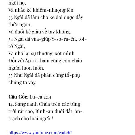
ngôi họ,
Và nhắc kẻ khiêm-nhượng lên
53 Ngài đã làm cho kẻ đói được đầy 
thức ngon,
Và đuổi kẻ giàu về tay không.
54 Ngài đã vùa-giúp Y-sơ-ra-ên, tôi-
tớ Ngài,
Và nhớ lại sự thương-xót mình
Đối với Áp-ra-ham cùng con cháu 
người luôn luôn,
55 Như Ngài đã phán cùng tổ-phụ 
chúng ta vậy.
Câu Gốc
: Lu-ca 2:14
14. Sáng danh Chúa trên các từng 
trời rất cao, Bình-an dưới đất, ân-
trạch cho loài người!
https://www.youtube.com/watch?