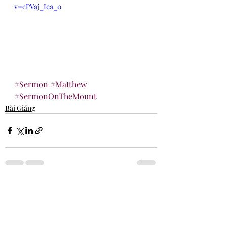
v=cPVaj_Iea_0
#Sermon
#Matthew
#SermonOnTheMount
Bài Giảng
Recent Posts
See All