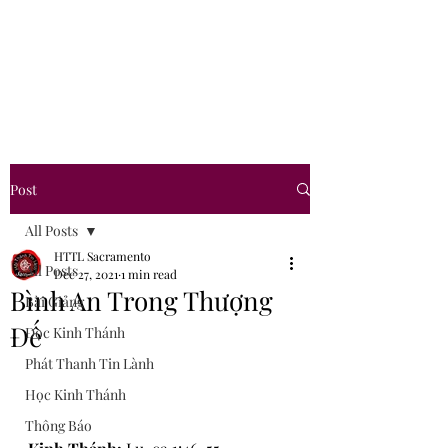
Hội Thánh Tin Lành
Sacramento
Post
All Posts
HTTL Sacramento
All Posts
Dec 27, 2021
1 min read
Bình An Trong Thượng
Bài Giảng
Đế
Đọc Kinh Thánh
Phát Thanh Tin Lành
Học Kinh Thánh
Thông Báo