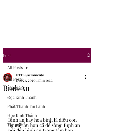
Hội Thánh Tin Lành
Sacramento
Post
All Posts
HTTL Sacramento
All Posts
Dec 27, 2020
1 min read
Bình An
Bài Giảng
Đọc Kinh Thánh
Phát Thanh Tin Lành
Học Kinh Thánh
Bình an hay hòa bình là điều con 
Thông Báo
người cần hơn cả để sống. Bình an 
nói đến bình an trong tâm hồn. 