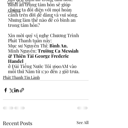
Life of Christ
Bình an trong tâm hồn sẽ giúp 
chúng ta đối diện với mọi hoàn 
Archive
cảnh trên đời dễ dàng và vui sống. 
Nhưng làm thế nào để có bình an 
trong tâm hồn?
Xin mời quý vị nghe Chương Trình 
Phát Thanh tuần nầy:
Mục sư Nguyễn Thỉ: 
Bình An.
Minh Nguyên: 
Trường Ca Messiah 
& Thiên Tài George Frederic 
Handel
ở Đài Tiếng Nước Tôi 1690AM vào 
mỗi thứ Năm từ 1:30 đến 2 giờ trưa.
Phát Thanh Tin Lành
Recent Posts
See All