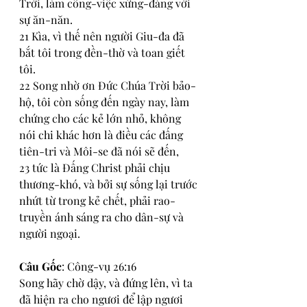
Trời, làm công-việc xứng-đáng với 
sự ăn-năn. 
21 Kìa, vì thế nên người Giu-đa đã 
bắt tôi trong đền-thờ và toan giết 
tôi.
22 Song nhờ ơn Đức Chúa Trời bảo-
hộ, tôi còn sống đến ngày nay, làm 
chứng cho các kẻ lớn nhỏ, không 
nói chi khác hơn là điều các đấng 
tiên-tri và Môi-se đã nói sẽ đến,
23 tức là Đấng Christ phải chịu 
thương-khó, và bởi sự sống lại trước 
nhứt từ trong kẻ chết, phải rao-
truyền ánh sáng ra cho dân-sự và 
người ngoại.
Câu Gốc
: Công-vụ 26:16
Song hãy chờ dậy, và đứng lên, vì ta 
đã hiện ra cho ngươi để lập ngươi 