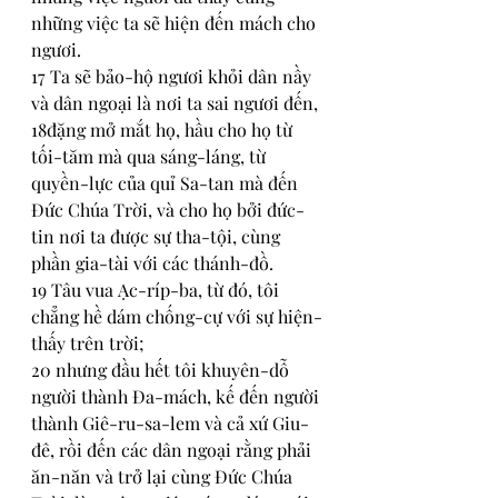
những việc ta sẽ hiện đến mách cho 
ngươi.
17 Ta sẽ bảo-hộ ngươi khỏi dân nầy 
và dân ngoại là nơi ta sai ngươi đến, 
18đặng mở mắt họ, hầu cho họ từ 
tối-tăm mà qua sáng-láng, từ 
quyền-lực của quỉ Sa-tan mà đến 
Đức Chúa Trời, và cho họ bởi đức-
tin nơi ta được sự tha-tội, cùng 
phần gia-tài với các thánh-đồ.
19 Tâu vua Ạc-ríp-ba, từ đó, tôi 
chẳng hề dám chống-cự với sự hiện-
thấy trên trời; 
20 nhưng đầu hết tôi khuyên-dỗ 
người thành Đa-mách, kế đến người 
thành Giê-ru-sa-lem và cả xứ Giu-
đê, rồi đến các dân ngoại rằng phải 
ăn-năn và trở lại cùng Đức Chúa 