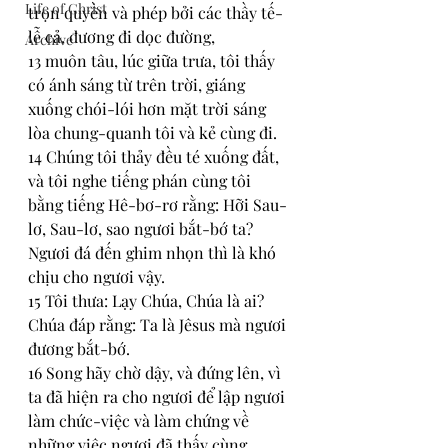
Life of Christ
trọn quyền và phép bởi các thầy tế-
lễ cả, đương đi dọc đường,
Archive
13 muôn tâu, lúc giữa trưa, tôi thấy 
có ánh sáng từ trên trời, giáng 
xuống chói-lói hơn mặt trời sáng 
lòa chung-quanh tôi và kẻ cùng đi.
14 Chúng tôi thảy đều té xuống đất, 
và tôi nghe tiếng phán cùng tôi 
bằng tiếng Hê-bơ-rơ rằng: Hỡi Sau-
lơ, Sau-lơ, sao ngươi bắt-bớ ta? 
Ngươi đá đến ghim nhọn thì là khó 
chịu cho ngươi vậy.
15 Tôi thưa: Lạy Chúa, Chúa là ai? 
Chúa đáp rằng: Ta là Jêsus mà ngươi 
đương bắt-bớ.
16 Song hãy chờ dậy, và đứng lên, vì 
ta đã hiện ra cho ngươi để lập ngươi 
làm chức-việc và làm chứng về 
những việc ngươi đã thấy cùng 