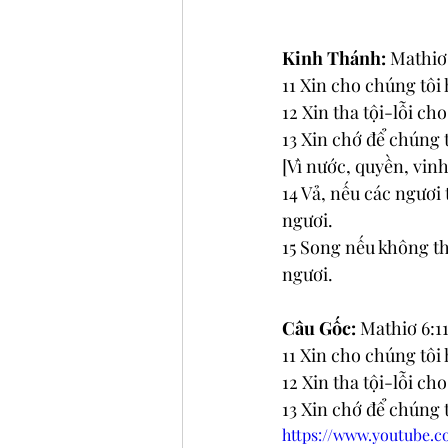
Kinh Thánh: 
Mathiơ 
11 Xin cho chúng tôi
12 Xin tha tội-lỗi c
13 Xin chớ để chúng 
[Vì nước, quyền, vin
14 Vả, nếu các ngươi 
ngươi. 
15 Song nếu không tha
ngươi.
Câu Gốc:
 Mathiơ 6:1
11 Xin cho chúng tôi
12 Xin tha tội-lỗi c
13 Xin chớ để chúng 
https://www.youtube.