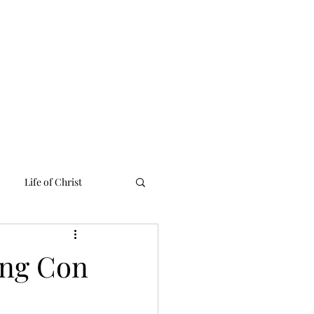
 Linh
Media
Tư Liệu
Liên Lạc
English Ministries
Life of Christ
úng Con