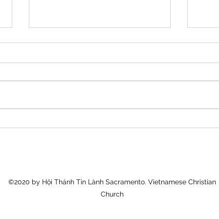
A-Đam Và Đấng Christ
Dạy 
©2020 by Hội Thánh Tin Lành Sacramento. Vietnamese Christian
Church