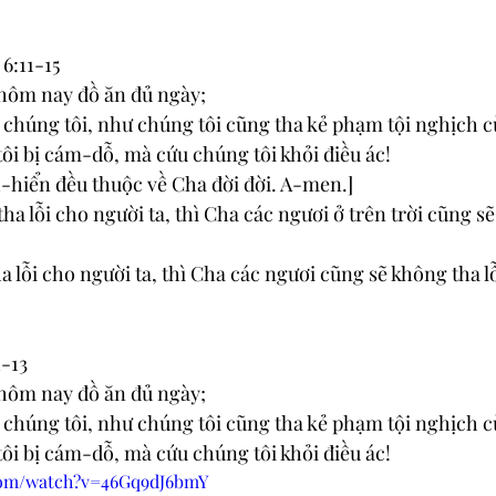
6:11-15
 hôm nay đồ ăn đủ ngày;
ho chúng tôi, như chúng tôi cũng tha kẻ phạm tội nghịch 
tôi bị cám-dỗ, mà cứu chúng tôi khỏi điều ác!
h-hiển đều thuộc về Cha đời đời. A-men.]
tha lỗi cho người ta, thì Cha các ngươi ở trên trời cũng s
 lỗi cho người ta, thì Cha các ngươi cũng sẽ không tha lỗ
1-13
 hôm nay đồ ăn đủ ngày;
ho chúng tôi, như chúng tôi cũng tha kẻ phạm tội nghịch 
tôi bị cám-dỗ, mà cứu chúng tôi khỏi điều ác!
com/watch?v=46Gq9dJ6bmY