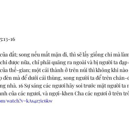
:13-16 
của đất; song nếu mất mặn đi, thì sẽ lấy giống chi mà là
hi được nữa, chỉ phải quăng ra ngoài và bị người ta đạp 
của thế-gian; một cái thành ở trên núi thì không khi nào 
p đèn mà để dưới cái thùng, song người ta để trên chân-đè
ng nhà. 16 Sự sáng các ngươi hãy soi trước mặt người ta 
ành của các ngươi, và ngợi-khen Cha các ngươi ở trên trờ
com/watch?v=kAs4z7ic6kw