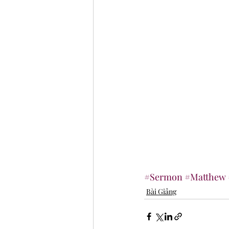
#Sermon
#Matthew
Bài Giảng