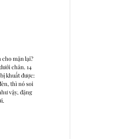
m cho mặn lại? 
dưới chân. 14 
bị khuất được: 
n, thì nó soi 
như vậy, đặng 
i.