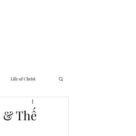
 Linh
Media
Tư Liệu
Liên Lạc
English Ministries
Life of Christ
n & Thế