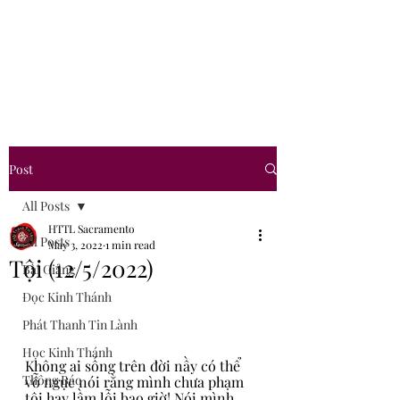
Hội Thánh Tin Lành
Sacramento
Post
All Posts
HTTL Sacramento
All Posts
May 3, 2022
1 min read
Tội (12/5/2022)
Bài Giảng
Đọc Kinh Thánh
Phát Thanh Tin Lành
Học Kinh Thánh
Không ai sống trên đời nầy có thể 
Thông Báo
vỗ ngực nói rằng mình chưa phạm 
tội hay lầm lỗi bao giờ! Nói mình 