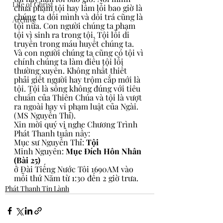
Life of Christ
chưa phạm tội hay lầm lỗi bao giờ là 
chúng ta dối mình và dối trá cũng là 
Archive
tội nữa. Con người chúng ta phạm 
tội vì sinh ra trong tội. Tội lỗi di 
truyền trong máu huyết chúng ta. 
Và con người chúng ta cũng có tội vì 
chính chúng ta làm điều tội lỗi 
thường xuyên. Không nhất thiết 
phải giết người hay trộm cắp mới là 
tội. Tội là sống không đúng với tiêu 
chuẩn của Thiên Chúa và tội là vượt 
ra ngoài hay vi phạm luật của Ngài. 
(MS Nguyễn Thỉ).
Xin mời quý vị nghe Chương Trình 
Phát Thanh tuần nầy:
Mục sư Nguyễn Thỉ: 
Tội
Minh Nguyên: 
Mục Đích Hôn Nhân 
(Bài 25)
ở Đài Tiếng Nước Tôi 1690AM vào 
mỗi thứ Năm từ 1:30 đến 2 giờ trưa.
Phát Thanh Tin Lành