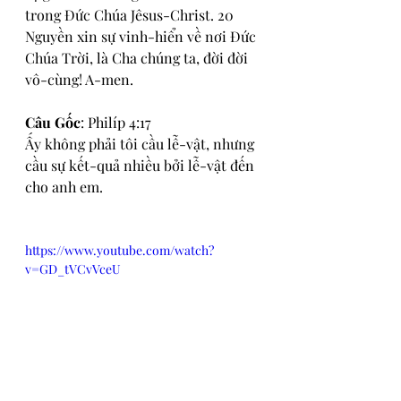
trong Đức Chúa Jêsus-Christ. 20 
Nguyền xin sự vinh-hiển về nơi Đức 
Chúa Trời, là Cha chúng ta, đời đời 
vô-cùng! A-men.
Câu Gốc
: Philíp 4:17
Ấy không phải tôi cầu lễ-vật, nhưng 
cầu sự kết-quả nhiều bởi lễ-vật đến 
cho anh em.
https://www.youtube.com/watch?
v=GD_tVCvVceU