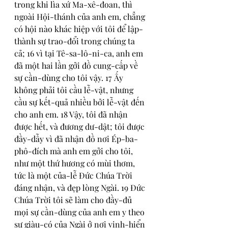
trong khi lìa xứ Ma-xê-đoan, thì 
ngoài Hội-thánh của anh em, chẳng 
có hội nào khác hiệp với tôi để lập-
thành sự trao-đổi trong chúng ta 
cả; 16 vì tại Tê-sa-lô-ni-ca, anh em 
đã một hai lần gởi đồ cung-cấp về 
sự cần-dùng cho tôi vậy. 17 Ấy 
không phải tôi cầu lễ-vật, nhưng 
cầu sự kết-quả nhiều bởi lễ-vật đến 
cho anh em. 18 Vậy, tôi đã nhận 
được hết, và đương dư-dật; tôi được 
đầy-dẫy vì đã nhận đồ nơi Ép-ba-
phô-đích mà anh em gởi cho tôi, 
như một thứ hương có mùi thơm, 
tức là một của-lễ Đức Chúa Trời 
đáng nhận, và đẹp lòng Ngài. 19 Đức 
Chúa Trời tôi sẽ làm cho đầy-đủ 
mọi sự cần-dùng của anh em y theo 
sự giàu-có của Ngài ở nơi vinh-hiển 