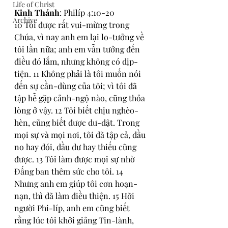
Life of Christ
Kinh Thánh
: Philíp 4:10-20
Archive
10 Tôi được rất vui-mừng trong 
Chúa, vì nay anh em lại lo-tưởng về 
tôi lần nữa; anh em vẫn tưởng đến 
điều đó lắm, nhưng không có dịp-
tiện. 11 Không phải là tôi muốn nói 
đến sự cần-dùng của tôi; vì tôi đã 
tập hễ gặp cảnh-ngộ nào, cũng thỏa 
lòng ở vậy. 12 Tôi biết chịu nghèo-
hèn, cũng biết được dư-dật. Trong 
mọi sự và mọi nơi, tôi đã tập cả, dầu 
no hay đói, dầu dư hay thiếu cũng 
được. 13 Tôi làm được mọi sự nhờ 
Đấng ban thêm sức cho tôi. 14 
Nhưng anh em giúp tôi cơn hoạn-
nạn, thì đã làm điều thiện. 15 Hỡi 
người Phi-líp, anh em cũng biết 
rằng lúc tôi khởi giảng Tin-lành, 