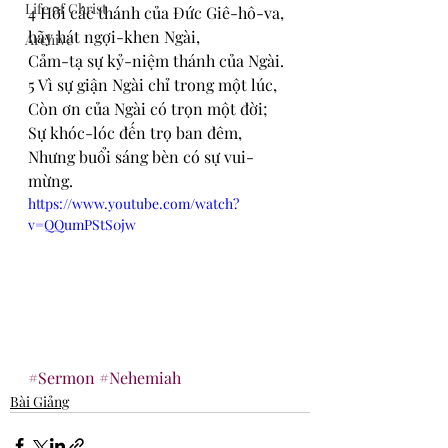
Life of Christ
4 Hỡi các thánh của Đức Giê-hô-va, 
hãy hát ngợi-khen Ngài,
Archive
Cảm-tạ sự kỷ-niệm thánh của Ngài.
5 Vì sự giận Ngài chỉ trong một lúc,
Còn ơn của Ngài có trọn một đời;
Sự khóc-lóc đến trọ ban đêm,
Nhưng buổi sáng bèn có sự vui-
mừng.
https://www.youtube.com/watch?
v=QQumPStS0jw
#Sermon
#Nehemiah
Bài Giảng