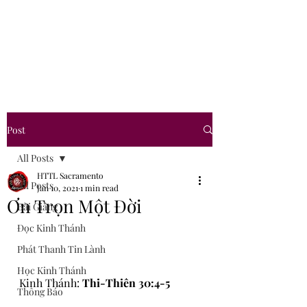
Hội Thánh Tin Lành
Sacramento
Post
All Posts
HTTL Sacramento
All Posts
Jan 10, 2021
1 min read
Ơn Trọn Một Đời
Bài Giảng
Đọc Kinh Thánh
Phát Thanh Tin Lành
Học Kinh Thánh
Kinh Thánh: 
Thi-Thiên 30:4-5
Thông Báo