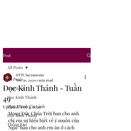
Hội Thánh Tin Lành
Sacramento
Post
All Posts
HTTL Sacramento
All Posts
Nov 30, 2020
1 min read
Đọc Kinh Thánh - Tuần
Bài Giảng
49
Đọc Kinh Thánh
Phát Thanh Tin Lành
Updated:
Dec 4, 2020
Mong Đức Chúa Trời ban cho anh 
Học Kinh Thánh
chị em sự hiểu biết về ý muốn của 
Thông Báo
Ngài "hầu cho anh em ăn ở cách 