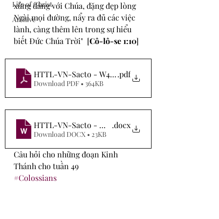
Life of Christ
xứng đáng với Chúa, đặng đẹp lòng 
Ngài mọi đường, nẩy ra đủ các việc 
Archive
lành, càng thêm lên trong sự hiểu 
biết Đức Chúa Trời"  [
Cô-lô-se 1:10
]  
HTTL-VN-Sacto - W492020
.pdf
Download PDF • 364KB
HTTL-VN-Sacto - W492020
.docx
Download DOCX • 23KB
Câu hỏi cho những đoạn Kinh 
Thánh cho tuần 49
#Colossians