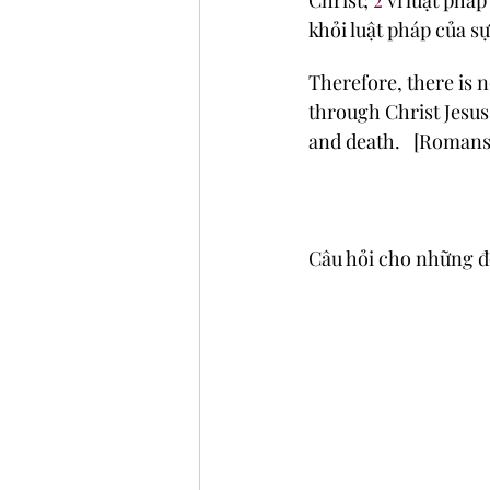
Christ; 
2
 vì luật phá
khỏi luật pháp của sự
Therefore, there is 
through Christ Jesus 
and death.   [Romans
Câu hỏi cho những 