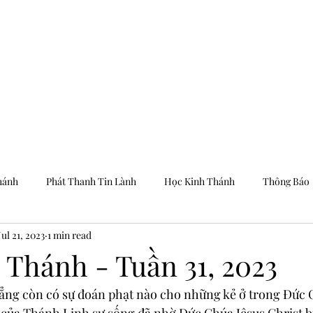
Trang Chủ
Dưỡng
hánh
Phát Thanh Tin Lành
Học Kinh Thánh
Thông Báo
Jul 21, 2023
1 min read
 Thánh - Tuần 31, 2023
ẳng còn có sự đoán phạt nào cho những kẻ ở trong Đức C