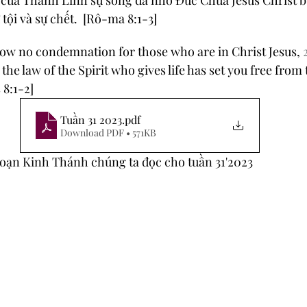
p của Thánh Linh sự sống đã nhờ Đức Chúa Jêsus Christ b
 tội và sự chết.  [Rô-ma 8:1-3]
now no condemnation for those who are in Christ Jesus, 
the law of the Spirit who gives life has set you free from t
 8:1-2]
Tuần 31 2023
.pdf
Download PDF • 571KB
đoạn Kinh Thánh 
chúng ta đọc 
cho tuần 31'2023