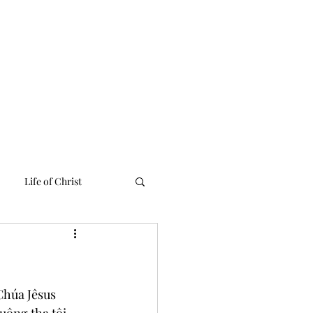
 Linh
Media
Tư Liệu
Liên Lạc
English Ministries
Life of Christ
húa Jêsus 