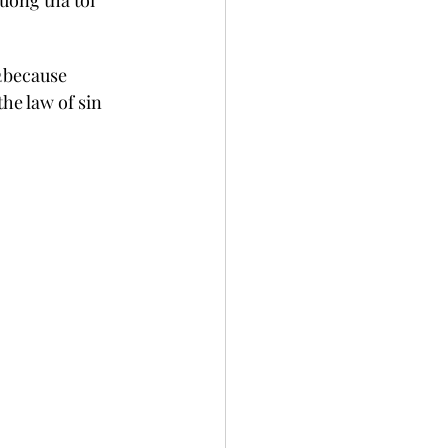
uông tha tôi 
2
because 
he law of sin 